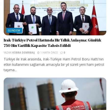
GÜNDEM
Irak-Türkiye Petrol Hattında Bir Yıllık Anlaşma: Günlük
750 Bin Varillik Kapasite Tahsis Edildi
YAZAN
KÜBRA DEMIRBAŞ
1 HAFTA ÖNCE
0
Türkiye ile Irak arasında, Irak-Türkiye Ham Petrol Boru Hattı'nın
etkin kullanımını sağlamak amacıyla bir yıl süreli yeni ham petrol
taşıma...