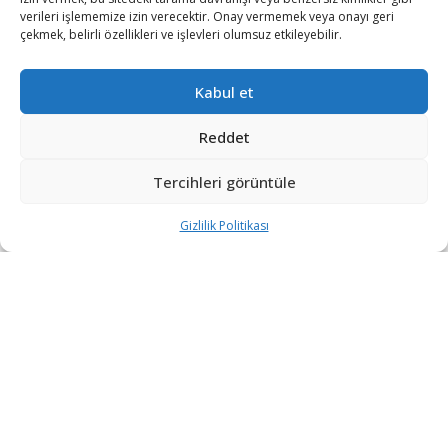
verileri işlememize izin verecektir. Onay vermemek veya onayı geri
çekmek, belirli özellikleri ve işlevleri olumsuz etkileyebilir.
Kabul et
Reddet
Dünyanın en büyük hacker topluluğu olan
Tercihleri görüntüle
Anonymous, Rusya ödeme işlemcisi Qiwi’yi
‘hack’ledi. Grup, buna kanıt olarak 7 milyon ödeme kartı
Gizlilik Politikası
verisini sızdırdı.
Qiwi’yi daha önceden ‘hack’leyen grup, ele geçirdiği
verileri yeni yayınlamaya
başladı. Anonymous ayrıca hedef alınan sistemde
verileri de şifreledi.
Grubun herkese açık bir şekilde paylaştığı dosya şu
anda erişilemez halde ancak kredi kartı bilgileri yer