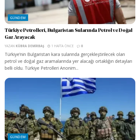
GÜNDEM
Türkiye Petrolleri, Bulgaristan Sularında Petrol ve Doğal
Gaz Arayacak
YAZAN
KÜBRA DEMIRBAŞ
1 HAFTA ÖNCE
0
Türkiye’nin Bulgaristan kara sularında gerçekleştirilecek olan
petrol ve doğal gaz aramalarında yer alacağı ortaklığın detayları
belli oldu. Türkiye Petrolleri Anonim...
GÜNDEM