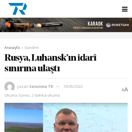
Anasayfa
Gündem
Rusya, Luhansk’ın idarî
sınırına ulaştı
yazan
Savunma TR
10/05/2022
A
A
Okuma Süresi: 2 dakika okuma