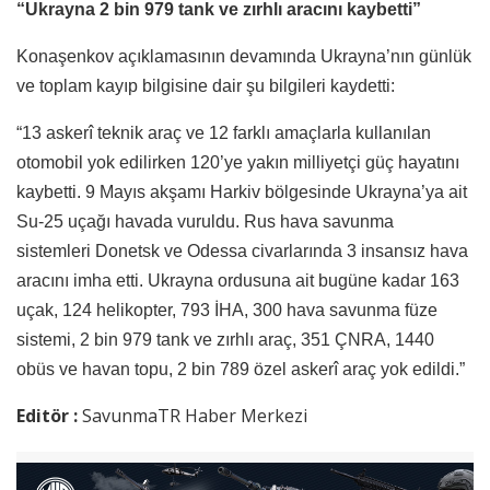
“Ukrayna 2 bin 979 tank ve zırhlı aracını kaybetti”
Konaşenkov açıklamasının devamında Ukrayna’nın günlük
ve toplam kayıp bilgisine dair şu bilgileri kaydetti:
“13 askerî teknik araç ve 12 farklı amaçlarla kullanılan
otomobil yok edilirken 120’ye yakın milliyetçi güç hayatını
kaybetti. 9 Mayıs akşamı Harkiv bölgesinde Ukrayna’ya ait
Su-25 uçağı havada vuruldu. Rus hava savunma
sistemleri Donetsk ve Odessa civarlarında 3 insansız hava
aracını imha etti. Ukrayna ordusuna ait bugüne kadar 163
uçak, 124 helikopter, 793 İHA, 300 hava savunma füze
sistemi, 2 bin 979 tank ve zırhlı araç, 351 ÇNRA, 1440
obüs ve havan topu, 2 bin 789 özel askerî araç yok edildi.”
Editör :
SavunmaTR Haber Merkezi