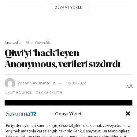
DEVAMI YÜKLE
Anasayfa
Siber Güvenlik
Qiwi’yi ‘hack’leyen
Anonymous, verileri sızdırdı
yazan
Savunma TR
10/05/2022
A
A
Okuma Süresi: 1 dakika okuma
Onayı Yönet
En iyi deneyimleri sunmak için, cihaz bilgilerini saklamak ve/veya bunlara
erişmek amacıyla çerezler gibi teknolojiler kullanıyoruz. Bu teknolojilere
izin vermek, bu sitedeki tarama davranışı veya benzersiz kimlikler gibi