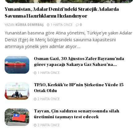
Yunanistan, Adalar Denizi’ndeki Stratejik Adalarda
Savunma Hazırlıklarını Hızlandırıyor
YAZAN
KÜBRA DEMIRBAŞ
1 HAFTA ÖNCE
0
Yunanistan basınına göre Atina yönetimi, Türkiye'ye yakın Adalar
Denizi (Ege) ile Meriç bölgesindeki savunma kapasitesini
artırmaya yönelik yeni adımlar atıyor....
Osman Gazi, 30 Ağustos Zafer Bayramı’nda
görev yapacağı Sakarya Gaz Sahası’na...
1 HAFTA ÖNCE
TPAO, Kerkük’te BP’nin Şirketine Yüzde 15
Ortak Oldu
2 HAFTA ÖNCE
Tayvan, Çin saldırısı senaryosunda silah
üretimini taşımayı test edecek
2 HAFTA ÖNCE