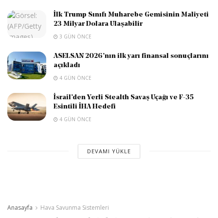
İlk Trump Sınıfı Muharebe Gemisinin Maliyeti
23 Milyar Dolara Ulaşabilir
3 GÜN ÖNCE
ASELSAN 2026’nın ilk yarı finansal sonuçlarını
açıkladı
4 GÜN ÖNCE
İsrail’den Yerli Stealth Savaş Uçağı ve F-35
Esintili İHA Hedefi
4 GÜN ÖNCE
DEVAMI YÜKLE
Anasayfa
Hava Savunma Sistemleri