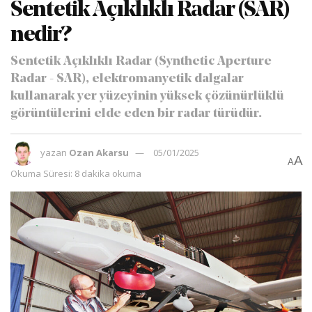
Sentetik Açıklıklı Radar (SAR)
nedir?
Sentetik Açıklıklı Radar (Synthetic Aperture
Radar - SAR), elektromanyetik dalgalar
kullanarak yer yüzeyinin yüksek çözünürlüklü
görüntülerini elde eden bir radar türüdür.
yazan
Ozan Akarsu
05/01/2025
A
A
Okuma Süresi: 8 dakika okuma