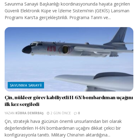
Savunma Sanayii Başkanlığı koordinasyonunda hayata geçirilen
Güvenli Elektronik Küpe ve İzleme Sistemi’nin (GEKİS) Lansman
Programı Kars’ta gerçekleştirildi. Programa Tarım ve...
SAVUNMA SANAYII
Çin, nükleer görev kabiliyetli H-6N bombardıman uçağını
ilk kez sergiledi
YAZAN
KÜBRA DEMIRBAŞ
2 GÜN ÖNCE
0
Çin, stratejik hava gücünün önemli unsurlarından biri olarak
değerlendirilen H-6N bombardıman uçağını dikkat çekici bir
konfigürasyonla tanıttı. Military China’nın aktardığına...