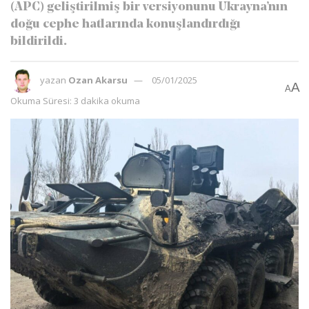
(APC) geliştirilmiş bir versiyonunu Ukrayna’nın
doğu cephe hatlarında konuşlandırdığı
bildirildi.
yazan
Ozan Akarsu
05/01/2025
A
A
Okuma Süresi: 3 dakika okuma