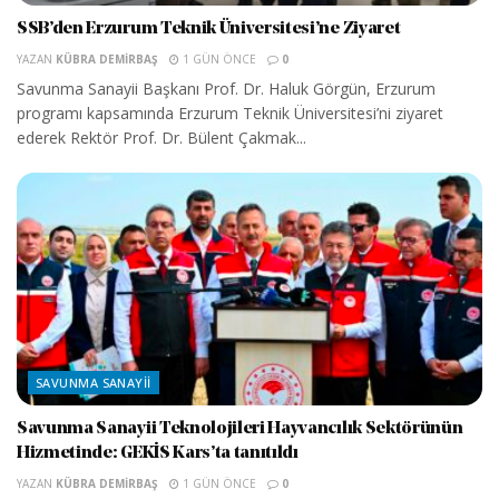
SSB’den Erzurum Teknik Üniversitesi’ne Ziyaret
YAZAN
KÜBRA DEMIRBAŞ
1 GÜN ÖNCE
0
Savunma Sanayii Başkanı Prof. Dr. Haluk Görgün, Erzurum
programı kapsamında Erzurum Teknik Üniversitesi’ni ziyaret
ederek Rektör Prof. Dr. Bülent Çakmak...
SAVUNMA SANAYII
Savunma Sanayii Teknolojileri Hayvancılık Sektörünün
Hizmetinde: GEKİS Kars’ta tanıtıldı
YAZAN
KÜBRA DEMIRBAŞ
1 GÜN ÖNCE
0