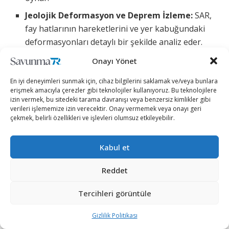
Jeolojik Deformasyon ve Deprem İzleme:
SAR,
fay hatlarının hareketlerini ve yer kabuğundaki
deformasyonları detaylı bir şekilde analiz eder.
Özellikle deprem sonrası bölgelerde, yüzeyde
Onayı Yönet
meydana gelen değişikliklerin haritalandırılması
için kullanılabilir.
En iyi deneyimleri sunmak için, cihaz bilgilerini saklamak ve/veya bunlara
erişmek amacıyla çerezler gibi teknolojiler kullanıyoruz. Bu teknolojilere
Okyanus ve Dalga Dinamikleri:
Okyanus
izin vermek, bu sitedeki tarama davranışı veya benzersiz kimlikler gibi
verileri işlememize izin verecektir. Onay vermemek veya onayı geri
yüzeyindeki dalga hareketleri ve akıntılar SAR ile
çekmek, belirli özellikleri ve işlevleri olumsuz etkileyebilir.
izlenebilir. Bu bilgiler, deniz taşımacılığı, petrol
platformları ve diğer denizcilik operasyonları için
Kabul et
önemlidir
Ticari ve Endüstriyel Kullanımlar:
SAR, ticari ve
Reddet
endüstriyel sektörlerde de giderek daha fazla
Tercihleri görüntüle
kullanılır hale gelmiştir.
Doğal Kaynak Araştırmaları:
SAR, maden, petrol
Gizlilik Politikası
ve doğal gaz rezervlerinin keşfi için kullanılabilir.