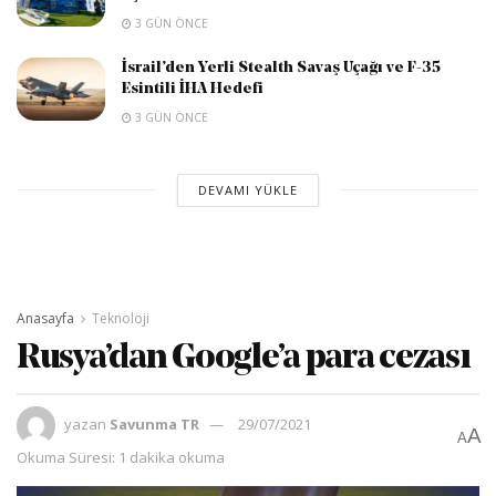
3 GÜN ÖNCE
İsrail’den Yerli Stealth Savaş Uçağı ve F-35
Esintili İHA Hedefi
3 GÜN ÖNCE
DEVAMI YÜKLE
Anasayfa
Teknoloji
Rusya’dan Google’a para cezası
yazan
Savunma TR
29/07/2021
A
A
Okuma Süresi: 1 dakika okuma