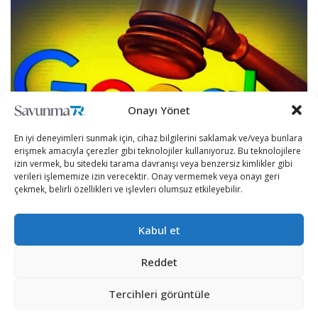
Onayı Yönet
En iyi deneyimleri sunmak için, cihaz bilgilerini saklamak ve/veya bunlara
erişmek amacıyla çerezler gibi teknolojiler kullanıyoruz. Bu teknolojilere
izin vermek, bu sitedeki tarama davranışı veya benzersiz kimlikler gibi
verileri işlememize izin verecektir. Onay vermemek veya onayı geri
İnternet hizmeti sunan küresel şirketler, ülkelerin kişisel
çekmek, belirli özellikleri ve işlevleri olumsuz etkileyebilir.
verileri korumaya alan yasalarını ihlal ederek zaman
zaman çeşitli cezalara çarptırılıyorlar.
Kabul et
Rusya’da bir mahkeme, Google’ın Rusya’daki kişisel
Reddet
bilgilerin korunmasına yönelik yasayı ihlal etmesinden
Tercihleri görüntüle
dolayı şirketin kurallara uymadığı hükmüne vararak
Google’a 3 milyon ruble para cezası verdi.