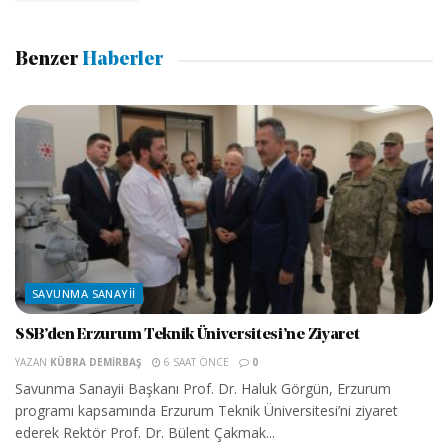
Benzer
Haberler
SAVUNMA SANAYII
SSB’den Erzurum Teknik Üniversitesi’ne Ziyaret
YAZAN
KÜBRA DEMIRBAŞ
6 SAAT ÖNCE
0
Savunma Sanayii Başkanı Prof. Dr. Haluk Görgün, Erzurum
programı kapsamında Erzurum Teknik Üniversitesi’ni ziyaret
ederek Rektör Prof. Dr. Bülent Çakmak...