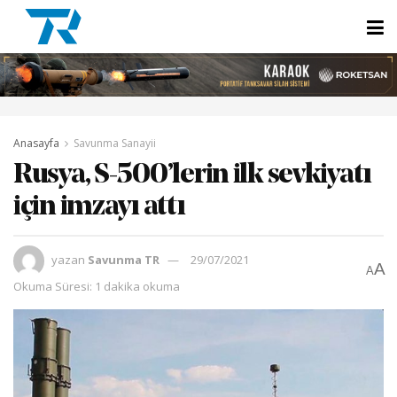
Anasayfa
Savunma Sanayii
Rusya, S-500’lerin ilk sevkiyatı
için imzayı attı
yazan
Savunma TR
29/07/2021
A
A
Okuma Süresi: 1 dakika okuma