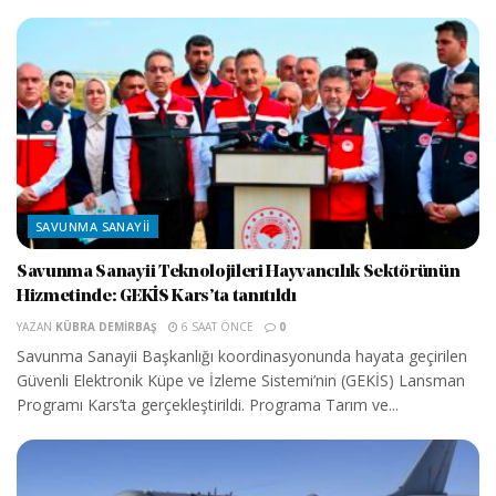
SAVUNMA SANAYII
Savunma Sanayii Teknolojileri Hayvancılık Sektörünün
Hizmetinde: GEKİS Kars’ta tanıtıldı
YAZAN
KÜBRA DEMIRBAŞ
6 SAAT ÖNCE
0
Savunma Sanayii Başkanlığı koordinasyonunda hayata geçirilen
Güvenli Elektronik Küpe ve İzleme Sistemi’nin (GEKİS) Lansman
Programı Kars’ta gerçekleştirildi. Programa Tarım ve...