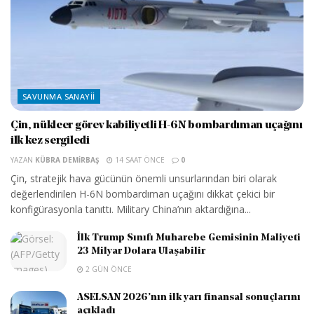
SAVUNMA SANAYII
Çin, nükleer görev kabiliyetli H-6N bombardıman uçağını
ilk kez sergiledi
YAZAN
KÜBRA DEMIRBAŞ
14 SAAT ÖNCE
0
Çin, stratejik hava gücünün önemli unsurlarından biri olarak
değerlendirilen H-6N bombardıman uçağını dikkat çekici bir
konfigürasyonla tanıttı. Military China’nın aktardığına...
İlk Trump Sınıfı Muharebe Gemisinin Maliyeti
23 Milyar Dolara Ulaşabilir
2 GÜN ÖNCE
ASELSAN 2026’nın ilk yarı finansal sonuçlarını
açıkladı