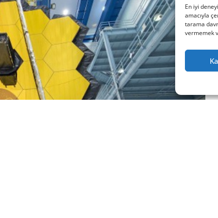
En iyi deney
amacıyla çer
tarama davra
vermemek vey
Ka