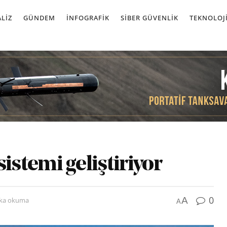
LIZ
GÜNDEM
İNFOGRAFIK
SIBER GÜVENLIK
TEKNOLOJ
stemi geliştiriyor
0
A
ika okuma
A