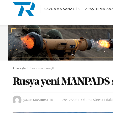
SAVUNMA SANAYII
ARAŞTIRMA-ANA
Anasayfa
Savunma Sanayii
Rusya yeni MANPADS si
yazan
Savunma TR
25/12/2021
Okuma Süresi: 1 dak