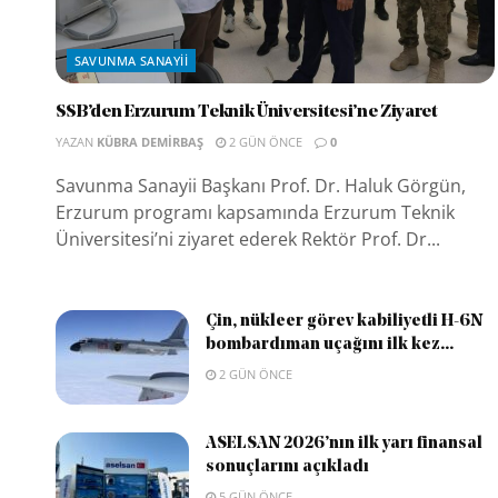
SAVUNMA SANAYII
SSB’den Erzurum Teknik Üniversitesi’ne Ziyaret
YAZAN
KÜBRA DEMIRBAŞ
2 GÜN ÖNCE
0
Savunma Sanayii Başkanı Prof. Dr. Haluk Görgün,
Erzurum programı kapsamında Erzurum Teknik
Üniversitesi’ni ziyaret ederek Rektör Prof. Dr...
Çin, nükleer görev kabiliyetli H-6N
bombardıman uçağını ilk kez...
2 GÜN ÖNCE
ASELSAN 2026’nın ilk yarı finansal
sonuçlarını açıkladı
5 GÜN ÖNCE