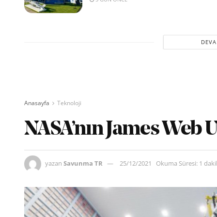
DEVA
Anasayfa
Teknoloji
NASA’nın James Web Uza
yazan
Savunma TR
25/12/2021
Okuma Süresi: 1 dak