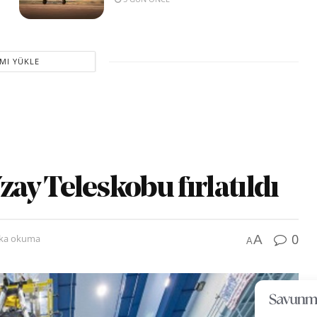
MI YÜKLE
y Teleskobu fırlatıldı
0
A
ika okuma
A