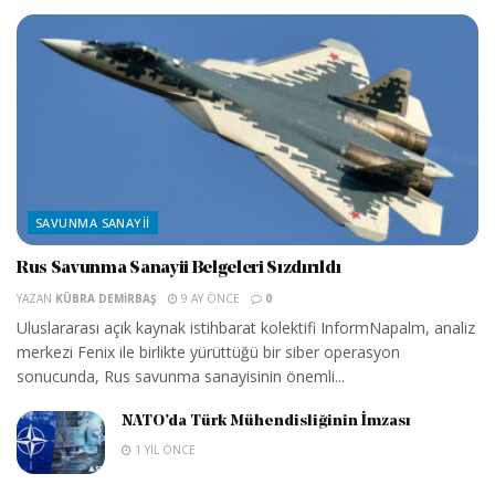
SAVUNMA SANAYII
Rus Savunma Sanayii Belgeleri Sızdırıldı
YAZAN
KÜBRA DEMIRBAŞ
9 AY ÖNCE
0
Uluslararası açık kaynak istihbarat kolektifi InformNapalm, analiz
merkezi Fenix ile birlikte yürüttüğü bir siber operasyon
sonucunda, Rus savunma sanayisinin önemli...
NATO’da Türk Mühendisliğinin İmzası
1 YIL ÖNCE