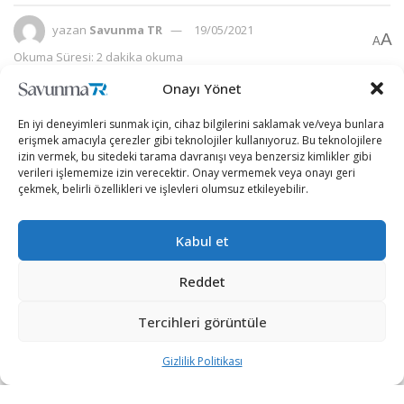
yazan
Savunma TR
19/05/2021
A
A
Okuma Süresi: 2 dakika okuma
Onayı Yönet
En iyi deneyimleri sunmak için, cihaz bilgilerini saklamak ve/veya bunlara
erişmek amacıyla çerezler gibi teknolojiler kullanıyoruz. Bu teknolojilere
izin vermek, bu sitedeki tarama davranışı veya benzersiz kimlikler gibi
verileri işlememize izin verecektir. Onay vermemek veya onayı geri
çekmek, belirli özellikleri ve işlevleri olumsuz etkileyebilir.
Kabul et
Reddet
Tercihleri görüntüle
Özellikle Suriye, Libya ve Azerbaycan’da büyük başarılara
Gizlilik Politikası
imza atan yerli İHA/SİHA’lar, dünya gündemini de meşgul
etmeye devam ediyor.