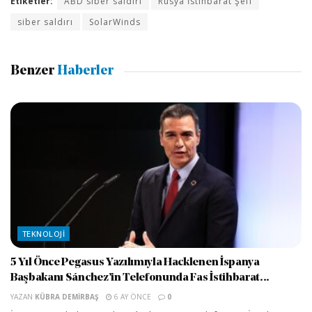
Etiketler:
ABD siber saldırı
Rusya İstihbarat Şefi
siber saldırı
SolarWinds
Benzer
Haberler
TEKNOLOJI
5 Yıl Önce Pegasus Yazılımıyla Hacklenen İspanya
Başbakanı Sánchez’in Telefonunda Fas İstihbarat...
YAZAN
KÜBRA DEMIRBAŞ
6 AY ÖNCE
0