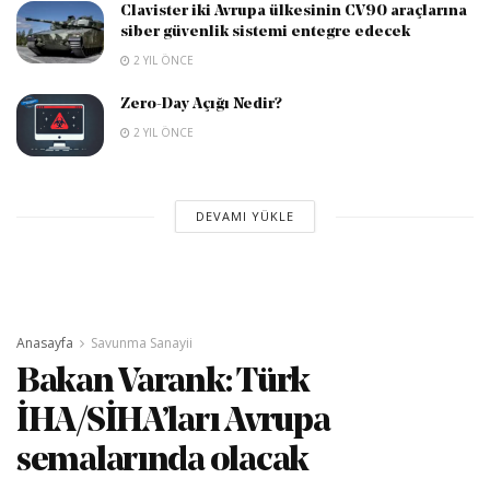
Clavister iki Avrupa ülkesinin CV90 araçlarına
siber güvenlik sistemi entegre edecek
2 YIL ÖNCE
Zero-Day Açığı Nedir?
2 YIL ÖNCE
DEVAMI YÜKLE
Anasayfa
Savunma Sanayii
Bakan Varank: Türk
İHA/SİHA’ları Avrupa
semalarında olacak