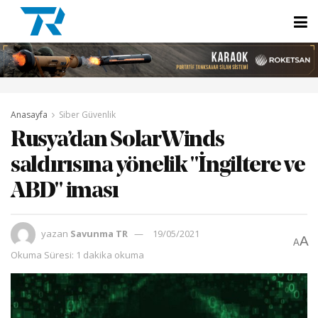
Anasayfa
Siber Güvenlik
Rusya’dan SolarWinds
saldırısına yönelik "İngiltere ve
ABD" iması
yazan
Savunma TR
19/05/2021
A
A
Okuma Süresi: 1 dakika okuma