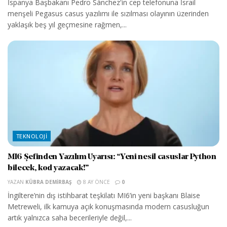
İspanya Başbakanı Pedro Sánchez'in cep telefonuna İsrail
menşeli Pegasus casus yazılımı ile sızılması olayının üzerinden
yaklaşık beş yıl geçmesine rağmen,...
TEKNOLOJI
MI6 Şefinden Yazılım Uyarısı: “Yeni nesil casuslar Python
bilecek, kod yazacak!”
YAZAN
KÜBRA DEMIRBAŞ
8 AY ÖNCE
0
İngiltere’nin dış istihbarat teşkilatı MI6’in yeni başkanı Blaise
Metreweli, ilk kamuya açık konuşmasında modern casusluğun
artık yalnızca saha becerileriyle değil,...