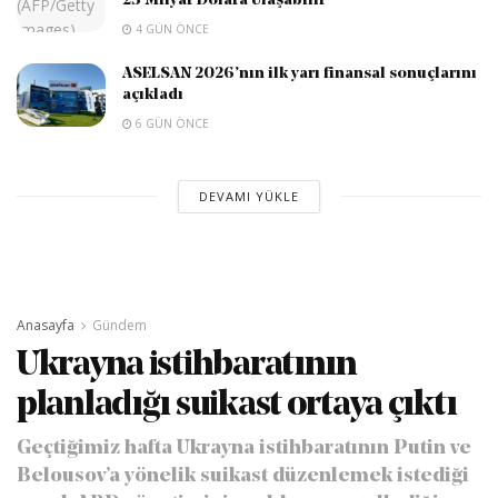
23 Milyar Dolara Ulaşabilir
4 GÜN ÖNCE
ASELSAN 2026’nın ilk yarı finansal sonuçlarını
açıkladı
6 GÜN ÖNCE
DEVAMI YÜKLE
Anasayfa
Gündem
Ukrayna istihbaratının
planladığı suikast ortaya çıktı
Geçtiğimiz hafta Ukrayna istihbaratının Putin ve
Belousov’a yönelik suikast düzenlemek istediği