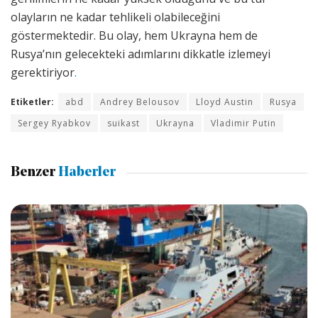
olayların ne kadar tehlikeli olabileceğini
göstermektedir. Bu olay, hem Ukrayna hem de
Rusya’nın gelecekteki adımlarını dikkatle izlemeyi
gerektiriyor
.
Etiketler:
abd
Andrey Belousov
Lloyd Austin
Rusya
Sergey Ryabkov
suikast
Ukrayna
Vladimir Putin
Benzer
Haberler