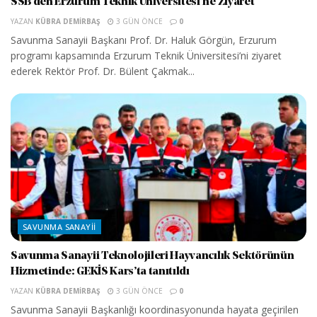
SSB’den Erzurum Teknik Üniversitesi’ne Ziyaret
YAZAN
KÜBRA DEMIRBAŞ
3 GÜN ÖNCE
0
Savunma Sanayii Başkanı Prof. Dr. Haluk Görgün, Erzurum
programı kapsamında Erzurum Teknik Üniversitesi’ni ziyaret
ederek Rektör Prof. Dr. Bülent Çakmak...
SAVUNMA SANAYII
Savunma Sanayii Teknolojileri Hayvancılık Sektörünün
Hizmetinde: GEKİS Kars’ta tanıtıldı
YAZAN
KÜBRA DEMIRBAŞ
3 GÜN ÖNCE
0
Savunma Sanayii Başkanlığı koordinasyonunda hayata geçirilen