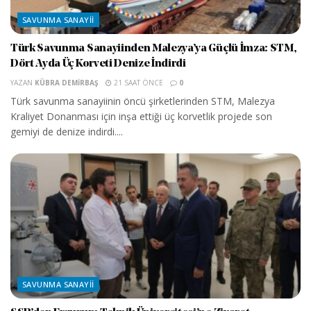
SAVUNMA SANAYII
Türk Savunma Sanayiinden Malezya’ya Güçlü İmza: STM,
Dört Ayda Üç Korveti Denize İndirdi
YAZAN
KÜBRA DEMIRBAŞ
21 SAAT ÖNCE
0
Türk savunma sanayiinin öncü şirketlerinden STM, Malezya
Kraliyet Donanması için inşa ettiği üç korvetlik projede son
gemiyi de denize indirdi....
SAVUNMA SANAYII