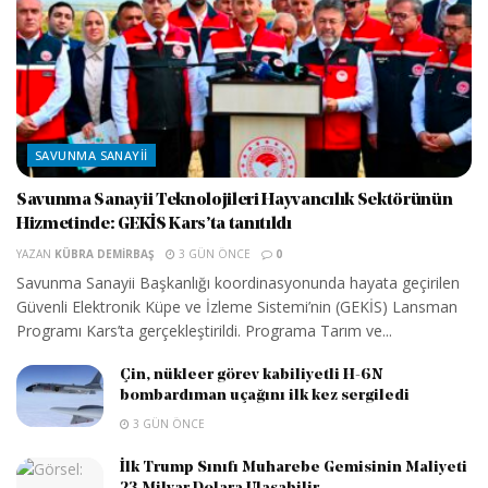
SAVUNMA SANAYII
Savunma Sanayii Teknolojileri Hayvancılık Sektörünün
Hizmetinde: GEKİS Kars’ta tanıtıldı
YAZAN
KÜBRA DEMIRBAŞ
3 GÜN ÖNCE
0
Savunma Sanayii Başkanlığı koordinasyonunda hayata geçirilen
Güvenli Elektronik Küpe ve İzleme Sistemi’nin (GEKİS) Lansman
Programı Kars’ta gerçekleştirildi. Programa Tarım ve...
Çin, nükleer görev kabiliyetli H-6N
bombardıman uçağını ilk kez sergiledi
3 GÜN ÖNCE
İlk Trump Sınıfı Muharebe Gemisinin Maliyeti