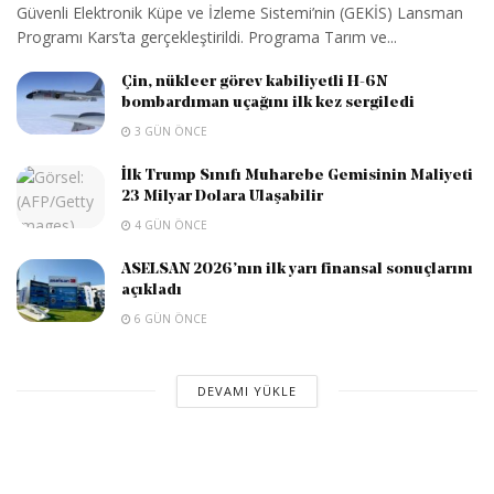
Güvenli Elektronik Küpe ve İzleme Sistemi’nin (GEKİS) Lansman
Programı Kars’ta gerçekleştirildi. Programa Tarım ve...
Çin, nükleer görev kabiliyetli H-6N
bombardıman uçağını ilk kez sergiledi
3 GÜN ÖNCE
İlk Trump Sınıfı Muharebe Gemisinin Maliyeti
23 Milyar Dolara Ulaşabilir
4 GÜN ÖNCE
ASELSAN 2026’nın ilk yarı finansal sonuçlarını
açıkladı
6 GÜN ÖNCE
DEVAMI YÜKLE