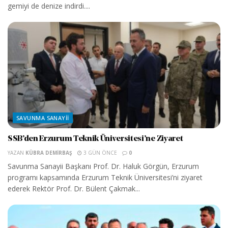
gemiyi de denize indirdi....
SAVUNMA SANAYII
SSB’den Erzurum Teknik Üniversitesi’ne Ziyaret
YAZAN
KÜBRA DEMIRBAŞ
3 GÜN ÖNCE
0
Savunma Sanayii Başkanı Prof. Dr. Haluk Görgün, Erzurum
programı kapsamında Erzurum Teknik Üniversitesi’ni ziyaret
ederek Rektör Prof. Dr. Bülent Çakmak...