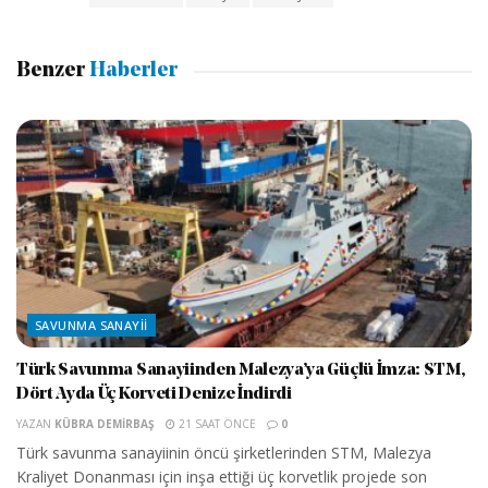
Benzer
Haberler
SAVUNMA SANAYII
Türk Savunma Sanayiinden Malezya’ya Güçlü İmza: STM,
Dört Ayda Üç Korveti Denize İndirdi
YAZAN
KÜBRA DEMIRBAŞ
21 SAAT ÖNCE
0
Türk savunma sanayiinin öncü şirketlerinden STM, Malezya
Kraliyet Donanması için inşa ettiği üç korvetlik projede son