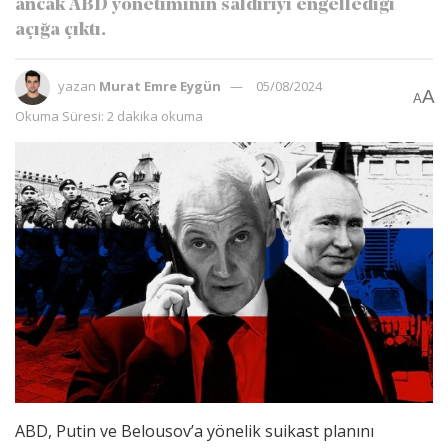
ancak ABD yönetiminin saldırıyı engellediği
açığa çıktı.
yazan
Murat Emre Eygün
05/08/2024
A
A
Okuma Süresi: 2 dakika okuma
ABD, Putin ve Belousov’a yönelik suikast planını