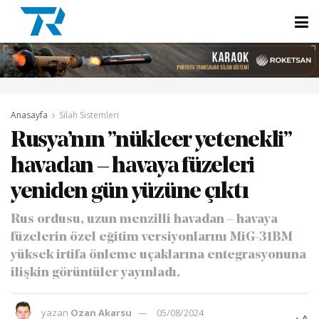
Anasayfa
Silah Sistemleri
Rusya’nın ”nükleer yetenekli”
havadan – havaya füzeleri
yeniden gün yüzüne çıktı
Rus ordusu, uzun menzilli havadan – havaya
füzelerin özel eğitim versiyonlarını MiG-31BM
yüksek irtifa önleme uçaklarına entegrasyonuna
ilişkin görüntüler yayınladı.
yazan
Ozan Akarsu
05/08/2024