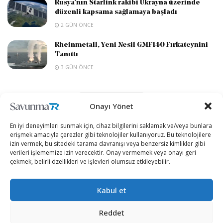
Rusya’nın Starlink rakibi Ukrayna üzerinde
düzenli kapsama sağlamaya başladı
2 GÜN ÖNCE
Rheinmetall, Yeni Nesil GMF140 Fırkateynini
Tanıttı
3 GÜN ÖNCE
DEVAMI YÜKLE
Onayı Yönet
En iyi deneyimleri sunmak için, cihaz bilgilerini saklamak ve/veya bunlara
erişmek amacıyla çerezler gibi teknolojiler kullanıyoruz. Bu teknolojilere
izin vermek, bu sitedeki tarama davranışı veya benzersiz kimlikler gibi
verileri işlememize izin verecektir. Onay vermemek veya onayı geri
çekmek, belirli özellikleri ve işlevleri olumsuz etkileyebilir.
Kabul et
“Etkin, Güvenilir, Haberdar”
Reddet