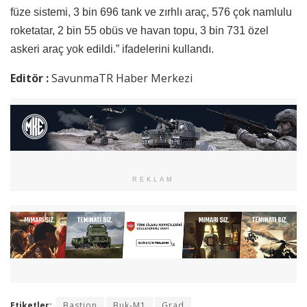
füze sistemi, 3 bin 696 tank ve zırhlı araç, 576 çok namlulu
roketatar, 2 bin 55 obüs ve havan topu, 3 bin 731 özel
askeri araç yok edildi.” ifadelerini kullandı.
Editör :
SavunmaTR Haber Merkezi
REKLAM
Etiketler:
Bastion
Buk-M1
Grad