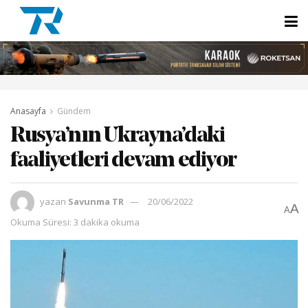
Anasayfa
Gündem
Rusya’nın Ukrayna’daki
faaliyetleri devam ediyor
yazan
Savunma TR
20/06/2022
A
A
Okuma Süresi: 3 dakika okuma