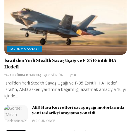
SAVUNMA SANAYII
İsrail’den Yerli Stealth Savaş Uçağı ve F-35 Esintili İHA
Hedefi
YAZAN
KÜBRA DEMIRBAŞ
2 GÜN ÖNCE
0
İsrail’den Yerli Stealth Savaş Uçağı ve F-35 Esintili İHA Hedefi
İsrail’in, ABD askeri yardımına bağımlılığı azaltmak amacıyla 10 yıl
içinde...
ABD Hava Kuvvetleri savaş uçağı motorlarında
yeni tedarikçi arayışına yöneldi
2 GÜN ÖNCE