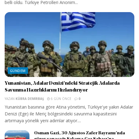
belli oldu. Türkiye Petrolleri Anonim...
GÜNDEM
Yunanistan, Adalar Denizi’ndeki Stratejik Adalarda
Savunma Hazırlıklarını Hızlandırıyor
YAZAN
KÜBRA DEMIRBAŞ
6 GÜN ÖNCE
0
Yunanistan basınına göre Atina yönetimi, Türkiye'ye yakın Adalar
Denizi (Ege) ile Meriç bölgesindeki savunma kapasitesini
artırmaya yönelik yeni adımlar atıyor....
Osman Gazi, 30 Ağustos Zafer Bayramı’nda