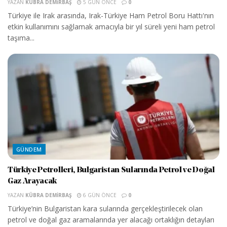
YAZAN
KÜBRA DEMIRBAŞ
5 GÜN ÖNCE
0
Türkiye ile Irak arasında, Irak-Türkiye Ham Petrol Boru Hattı'nın
etkin kullanımını sağlamak amacıyla bir yıl süreli yeni ham petrol
taşıma...
GÜNDEM
Türkiye Petrolleri, Bulgaristan Sularında Petrol ve Doğal
Gaz Arayacak
YAZAN
KÜBRA DEMIRBAŞ
6 GÜN ÖNCE
0
Türkiye’nin Bulgaristan kara sularında gerçekleştirilecek olan
petrol ve doğal gaz aramalarında yer alacağı ortaklığın detayları