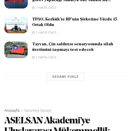
görev yapacağı Sakarya Gaz Sahası’na...
1 HAFTA ÖNCE
TPAO, Kerkük’te BP’nin Şirketine Yüzde 15
Ortak Oldu
1 HAFTA ÖNCE
Tayvan, Çin saldırısı senaryosunda silah
üretimini taşımayı test edecek
1 HAFTA ÖNCE
DEVAMI YÜKLE
Anasayfa
Savunma Sanayii
ASELSAN Akademi’ye