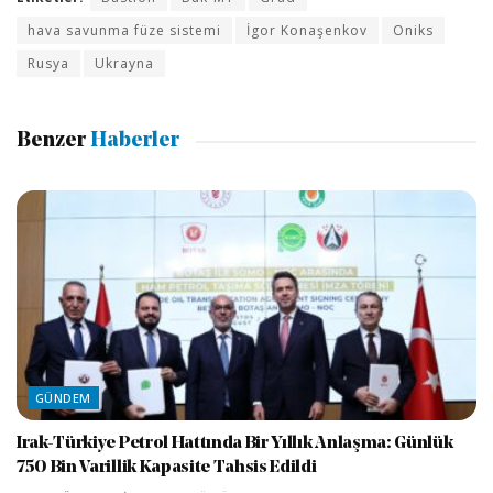
hava savunma füze sistemi
İgor Konaşenkov
Oniks
Rusya
Ukrayna
Benzer
Haberler
GÜNDEM
Irak-Türkiye Petrol Hattında Bir Yıllık Anlaşma: Günlük
750 Bin Varillik Kapasite Tahsis Edildi