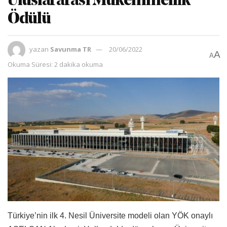
Uluslararası Mükemmellik
Ödülü
yazan
Savunma TR
20/06/2022
A
A
Okuma Süresi: 2 dakika okuma
Türkiye’nin ilk 4. Nesil Üniversite modeli olan YÖK onaylı