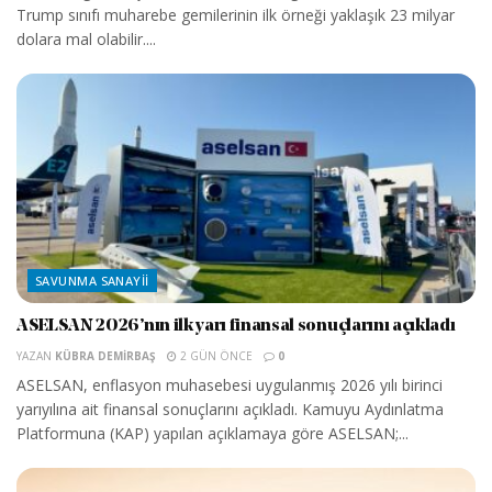
Trump sınıfı muharebe gemilerinin ilk örneği yaklaşık 23 milyar
dolara mal olabilir....
SAVUNMA SANAYII
ASELSAN 2026’nın ilk yarı finansal sonuçlarını açıkladı
YAZAN
KÜBRA DEMIRBAŞ
2 GÜN ÖNCE
0
ASELSAN, enflasyon muhasebesi uygulanmış 2026 yılı birinci
yarıyılına ait finansal sonuçlarını açıkladı. Kamuyu Aydınlatma
Platformuna (KAP) yapılan açıklamaya göre ASELSAN;...