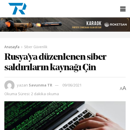
Anasayfa
Siber Güvenlik
Rusya’ya düzenlenen siber
saldırıların kaynağı Çin
yazan
Savunma TR
09/06/2021
A
A
Okuma Süresi: 2 dakika okuma