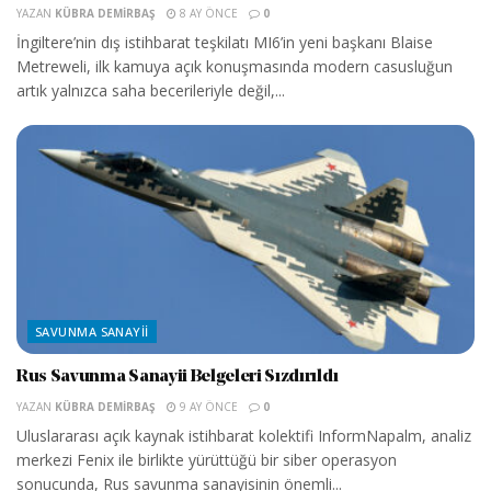
YAZAN
KÜBRA DEMIRBAŞ
8 AY ÖNCE
0
İngiltere’nin dış istihbarat teşkilatı MI6’in yeni başkanı Blaise
Metreweli, ilk kamuya açık konuşmasında modern casusluğun
artık yalnızca saha becerileriyle değil,...
SAVUNMA SANAYII
Rus Savunma Sanayii Belgeleri Sızdırıldı
YAZAN
KÜBRA DEMIRBAŞ
9 AY ÖNCE
0
Uluslararası açık kaynak istihbarat kolektifi InformNapalm, analiz
merkezi Fenix ile birlikte yürüttüğü bir siber operasyon
sonucunda, Rus savunma sanayisinin önemli...