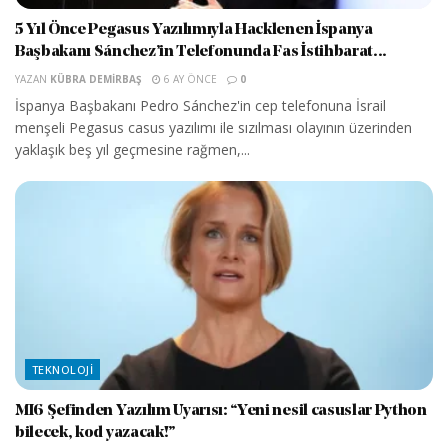
5 Yıl Önce Pegasus Yazılımıyla Hacklenen İspanya
Başbakanı Sánchez’in Telefonunda Fas İstihbarat...
YAZAN
KÜBRA DEMIRBAŞ
6 AY ÖNCE
0
İspanya Başbakanı Pedro Sánchez'in cep telefonuna İsrail
menşeli Pegasus casus yazılımı ile sızılması olayının üzerinden
yaklaşık beş yıl geçmesine rağmen,...
TEKNOLOJI
MI6 Şefinden Yazılım Uyarısı: “Yeni nesil casuslar Python
bilecek, kod yazacak!”