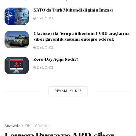
NATO’da Türk Mühendisliğinin İmzası
1 YIL ÖNCE
Clavister iki Avrupa ülkesinin CV90 araçlarına
siber güvenlik sistemi entegre edecek
2 YIL ÖNCE
Zero-Day Açığı Nedir?
2 YIL ÖNCE
DEVAMI YÜKLE
Anasayfa
Siber Güvenlik