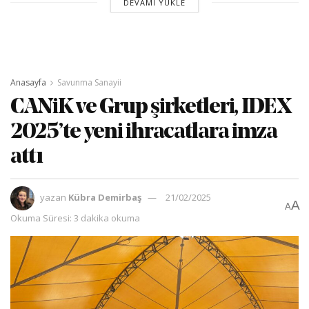
DEVAMI YÜKLE
Anasayfa
Savunma Sanayii
CANiK ve Grup şirketleri, IDEX
2025’te yeni ihracatlara imza
attı
yazan
Kübra Demirbaş
21/02/2025
A
A
Okuma Süresi: 3 dakika okuma