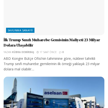
SAVUNMA SANAYII
İlk Trump Sınıfı Muharebe Gemisinin Maliyeti 23 Milyar
Dolara Ulaşabilir
YAZAN
KÜBRA DEMIRBAŞ
17 SAAT ÖNCE
0
ABD Kongre Bütçe Ofisi’nin tahminine göre, nükleer tahrikli
Trump sınıfı muharebe gemilerinin ilk örneği yaklaşık 23 milyar
dolara mal olabilir....