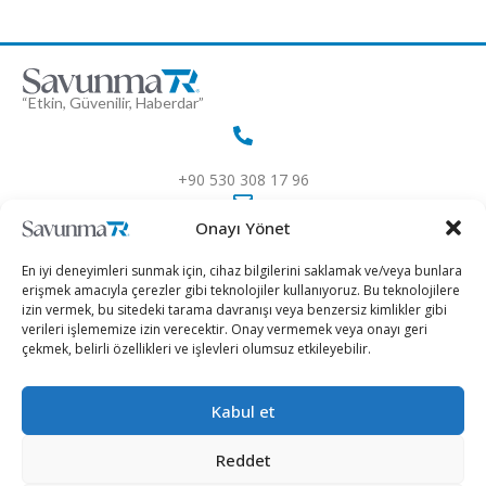
“Etkin, Güvenilir, Haberdar”
+90 530 308 17 96
Onayı Yönet
iletisim@savunmatr.com
En iyi deneyimleri sunmak için, cihaz bilgilerini saklamak ve/veya bunlara
erişmek amacıyla çerezler gibi teknolojiler kullanıyoruz. Bu teknolojilere
izin vermek, bu sitedeki tarama davranışı veya benzersiz kimlikler gibi
verileri işlememize izin verecektir. Onay vermemek veya onayı geri
2026 © Savunma TR. Tüm Hakları Saklıdır.
çekmek, belirli özellikleri ve işlevleri olumsuz etkileyebilir.
Savunma Sanayii
Kategoriler
SavunmaTR
Kabul et
Hava Platformları
Siber Güvenlik
Hakkımızda
Kara Platformları
Teknoloji
Kariyer
Reddet