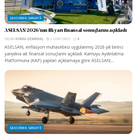
SAVUNMA SANAYII
ASELSAN 2026’nın ilk yarı finansal sonuçlarını açıkladı
YAZAN
KÜBRA DEMIRBAŞ
2 GÜN ÖNCE
0
ASELSAN, enflasyon muhasebesi uygulanmış 2026 yılı birinci
yarıyılına ait finansal sonuçlarını açıkladı. Kamuyu Aydınlatma
Platformuna (KAP) yapılan açıklamaya göre ASELSAN;...
SAVUNMA SANAYII