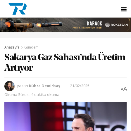
Anasayfa
Gündem
Sakarya Gaz Sahası’nda Üretim
Artıyor
yazan
Kübra Demirbaş
21/02/2025
A
A
Okuma Süresi: 4 dakika okuma