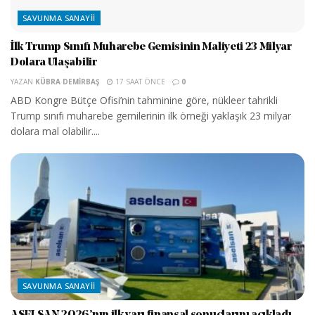
SAVUNMA SANAYII
İlk Trump Sınıfı Muharebe Gemisinin Maliyeti 23 Milyar
Dolara Ulaşabilir
YAZAN
KÜBRA DEMIRBAŞ
17 SAAT ÖNCE
0
ABD Kongre Bütçe Ofisi’nin tahminine göre, nükleer tahrikli
Trump sınıfı muharebe gemilerinin ilk örneği yaklaşık 23 milyar
dolara mal olabilir....
SAVUNMA SANAYII