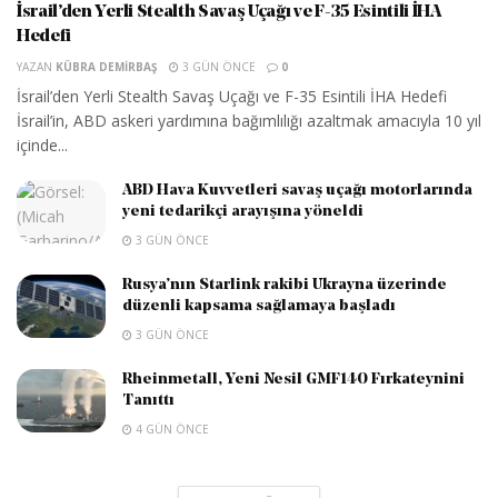
İsrail’den Yerli Stealth Savaş Uçağı ve F-35 Esintili İHA
Hedefi
YAZAN
KÜBRA DEMIRBAŞ
3 GÜN ÖNCE
0
İsrail’den Yerli Stealth Savaş Uçağı ve F-35 Esintili İHA Hedefi
İsrail’in, ABD askeri yardımına bağımlılığı azaltmak amacıyla 10 yıl
içinde...
ABD Hava Kuvvetleri savaş uçağı motorlarında
yeni tedarikçi arayışına yöneldi
3 GÜN ÖNCE
Rusya’nın Starlink rakibi Ukrayna üzerinde
düzenli kapsama sağlamaya başladı
3 GÜN ÖNCE
Rheinmetall, Yeni Nesil GMF140 Fırkateynini
Tanıttı
4 GÜN ÖNCE