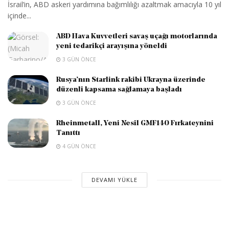
İsrail’in, ABD askeri yardımına bağımlılığı azaltmak amacıyla 10 yıl
içinde...
ABD Hava Kuvvetleri savaş uçağı motorlarında
yeni tedarikçi arayışına yöneldi
3 GÜN ÖNCE
Rusya’nın Starlink rakibi Ukrayna üzerinde
düzenli kapsama sağlamaya başladı
3 GÜN ÖNCE
Rheinmetall, Yeni Nesil GMF140 Fırkateynini
Tanıttı
4 GÜN ÖNCE
DEVAMI YÜKLE