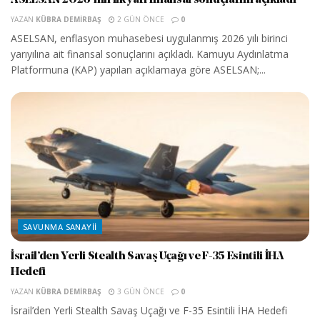
ASELSAN 2026’nın ilk yarı finansal sonuçlarını açıkladı
YAZAN
KÜBRA DEMIRBAŞ
2 GÜN ÖNCE
0
ASELSAN, enflasyon muhasebesi uygulanmış 2026 yılı birinci
yarıyılına ait finansal sonuçlarını açıkladı. Kamuyu Aydınlatma
Platformuna (KAP) yapılan açıklamaya göre ASELSAN;...
SAVUNMA SANAYII
İsrail’den Yerli Stealth Savaş Uçağı ve F-35 Esintili İHA
Hedefi
YAZAN
KÜBRA DEMIRBAŞ
3 GÜN ÖNCE
0
İsrail’den Yerli Stealth Savaş Uçağı ve F-35 Esintili İHA Hedefi