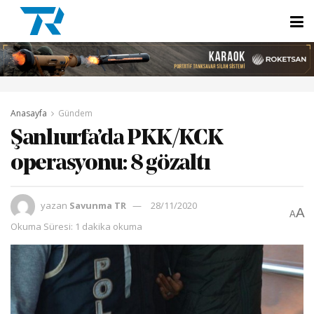
Anasayfa
Gündem
Şanlıurfa’da PKK/KCK
operasyonu: 8 gözaltı
yazan
Savunma TR
28/11/2020
A
A
Okuma Süresi: 1 dakika okuma