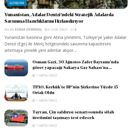
GÜNDEM
Yunanistan, Adalar Denizi’ndeki Stratejik Adalarda
Savunma Hazırlıklarını Hızlandırıyor
YAZAN
KÜBRA DEMIRBAŞ
6 GÜN ÖNCE
0
Yunanistan basınına göre Atina yönetimi, Türkiye'ye yakın Adalar
Denizi (Ege) ile Meriç bölgesindeki savunma kapasitesini
artırmaya yönelik yeni adımlar atıyor....
Osman Gazi, 30 Ağustos Zafer Bayramı’nda
görev yapacağı Sakarya Gaz Sahası’na...
1 HAFTA ÖNCE
TPAO, Kerkük’te BP’nin Şirketine Yüzde 15
Ortak Oldu
1 HAFTA ÖNCE
Tayvan, Çin saldırısı senaryosunda silah
üretimini taşımayı test edecek
1 HAFTA ÖNCE