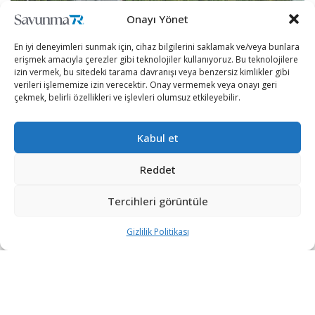
Onayı Yönet
En iyi deneyimleri sunmak için, cihaz bilgilerini saklamak ve/veya bunlara
erişmek amacıyla çerezler gibi teknolojiler kullanıyoruz. Bu teknolojilere
izin vermek, bu sitedeki tarama davranışı veya benzersiz kimlikler gibi
verileri işlememize izin verecektir. Onay vermemek veya onayı geri
çekmek, belirli özellikleri ve işlevleri olumsuz etkileyebilir.
[wpcc-iframe allow=”encrypted-media”
Kabul et
allowtransparency=”true” frameborder=”no”
Reddet
height=”152″ scrolling=”no”
src=”https://open.spotify.com/embed-
Tercihleri görüntüle
podcast/episode/3P4r075DI0SLdo49FivcbD”
width=”100%”]
Gizlilik Politikası
ABD Donanmasından konuyla ilgili henüz resmi
açıklama yapılmadı ancak Amerikan CNN televizyonuna
konuşan bir savunma yetkilisi, “USS Nimitz” gemisinin
beraberindeki savaş gemileri ile Orta Doğu’ya geri