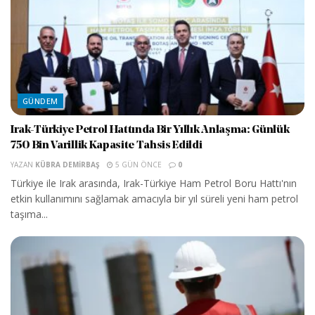
GÜNDEM
Irak-Türkiye Petrol Hattında Bir Yıllık Anlaşma: Günlük
750 Bin Varillik Kapasite Tahsis Edildi
YAZAN
KÜBRA DEMIRBAŞ
5 GÜN ÖNCE
0
Türkiye ile Irak arasında, Irak-Türkiye Ham Petrol Boru Hattı'nın
etkin kullanımını sağlamak amacıyla bir yıl süreli yeni ham petrol
taşıma...