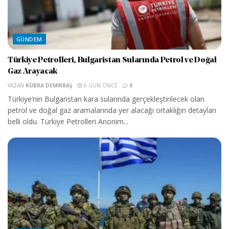
GÜNDEM
Türkiye Petrolleri, Bulgaristan Sularında Petrol ve Doğal
Gaz Arayacak
YAZAN
KÜBRA DEMIRBAŞ
6 GÜN ÖNCE
0
Türkiye’nin Bulgaristan kara sularında gerçekleştirilecek olan
petrol ve doğal gaz aramalarında yer alacağı ortaklığın detayları
belli oldu. Türkiye Petrolleri Anonim...