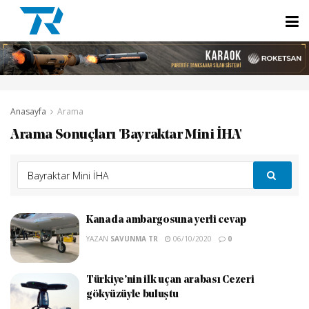
Anasayfa
Arama
Arama Sonuçları 'Bayraktar Mini İHA'
Kanada ambargosuna yerli cevap
YAZAN
SAVUNMA TR
06/10/2020
0
Türkiye’nin ilk uçan arabası Cezeri
gökyüzüyle buluştu