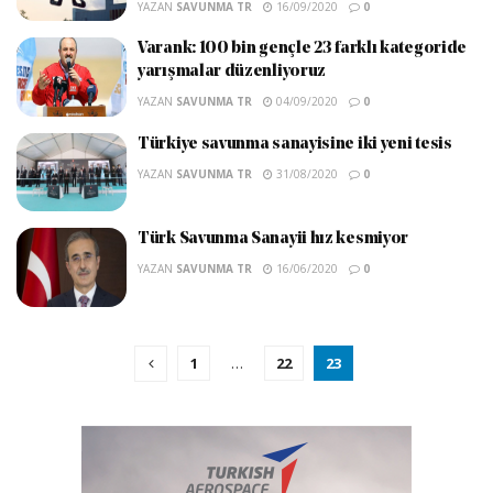
YAZAN
SAVUNMA TR
16/09/2020
0
Varank: 100 bin gençle 23 farklı kategoride
yarışmalar düzenliyoruz
YAZAN
SAVUNMA TR
04/09/2020
0
Türkiye savunma sanayisine iki yeni tesis
YAZAN
SAVUNMA TR
31/08/2020
0
Türk Savunma Sanayii hız kesmiyor
YAZAN
SAVUNMA TR
16/06/2020
0
1
…
22
23