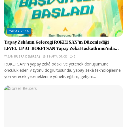
YAPAY ZEKA
Yapay Zekânın Geleceği ROKETSAN’ın Düzenlediği
LEVEL-UP AI | ROKETSAN Yapay Zekâ Hackathonu’nda...
YAZAN
KÜBRA DEMIRBAŞ
1 HAFTA ÖNCE
0
ROKETSAN’ın yapay zekâ odaklı ve yetenek dönüşümüne
öncülük eden vizyonu doğrultusunda, yapay zekâ teknolojilerine
yön verecek yeteneklerine yönelik eğitim, gelişim...