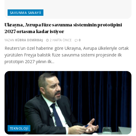
SAVUNMA SANAYII
Ukrayna, Avrupa füze savunma sisteminin prototipini
2027 ortasına kadar istiyor
YAZAN
KÜBRA DEMIRBAŞ
2 HAFTA ÖNCE
0
Reuters'un özel haberine göre Ukrayna, Avrupa ülkeleriyle ortak
yürütülen Freyja balistik füze savunma sistemi projesinde ilk
prototipin 2027 yılının ilk...
TEKNOLOJI