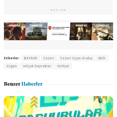
REKLAM
Etiketler:
BAYKAR
Cezeri
Cezeri Uçan Araba
Milli
özgün
selçuk bayraktar
türkiye
Benzer
Haberler