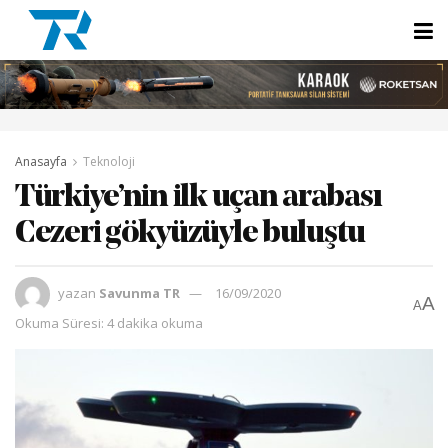
Anasayfa
Teknoloji
Türkiye’nin ilk uçan arabası
Cezeri gökyüzüyle buluştu
yazan
Savunma TR
16/09/2020
A
A
Okuma Süresi: 4 dakika okuma