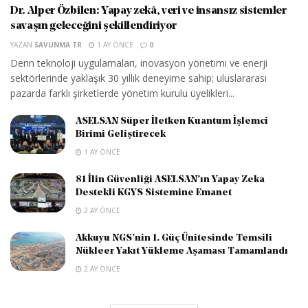
Dr. Alper Özbilen: Yapay zekâ, veri ve insansız sistemler
savaşın geleceğini şekillendiriyor
YAZAN
SAVUNMA TR
1 AY ÖNCE
0
Derin teknoloji uygulamaları, inovasyon yönetimi ve enerji
sektörlerinde yaklaşık 30 yıllık deneyime sahip; uluslararası
pazarda farklı şirketlerde yönetim kurulu üyelikleri...
ASELSAN Süper İletken Kuantum İşlemci
Birimi Geliştirecek
1 AY ÖNCE
81 İlin Güvenliği ASELSAN’ın Yapay Zeka
Destekli KGYS Sistemine Emanet
2 AY ÖNCE
Akkuyu NGS’nin 1. Güç Ünitesinde Temsili
Nükleer Yakıt Yükleme Aşaması Tamamlandı
2 AY ÖNCE