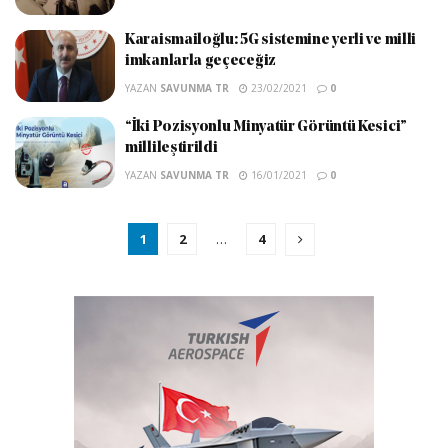
Karaismailoğlu: 5G sistemine yerli ve milli
imkanlarla geçeceğiz
YAZAN
SAVUNMA TR
23/02/2021
0
“İki Pozisyonlu Minyatür Görüntü Kesici”
millileştirildi
YAZAN
SAVUNMA TR
16/01/2021
0
1
2
…
4