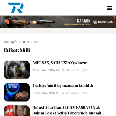
Anasayfa
Etiket
Milli
Etiket:
Milli
ASELSAN, SAHA EXPO’ya hazır
YAZAN
SAVUNMA TR
21/10/2022
0
Türkiye’nin ilk şanzımanı tanıtıldı
YAZAN
SAVUNMA TR
20/10/2021
0
Hulusi Akar’dan A400M FASBAT Uçak
Bakım Tesisi Açılış Töreni’nde önemli...