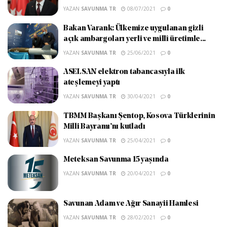
YAZAN
SAVUNMA TR
08/07/2021
0
Bakan Varank: Ülkemize uygulanan gizli
açık ambargoları yerli ve millî üretimle...
YAZAN
SAVUNMA TR
25/06/2021
0
ASELSAN elektron tabancasıyla ilk
ateşlemeyi yaptı
YAZAN
SAVUNMA TR
30/04/2021
0
TBMM Başkanı Şentop, Kosova Türklerinin
Milli Bayramı’nı kutladı
YAZAN
SAVUNMA TR
25/04/2021
0
Meteksan Savunma 15 yaşında
YAZAN
SAVUNMA TR
20/04/2021
0
Savunan Adam ve Ağır Sanayii Hamlesi
YAZAN
SAVUNMA TR
28/02/2021
0