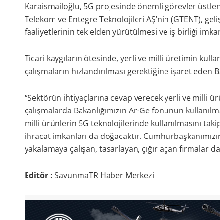
Karaismailoğlu, 5G projesinde önemli görevler üstlen
Telekom ve Entegre Teknolojileri AŞ’nin (GTENT), geliş
faaliyetlerinin tek elden yürütülmesi ve iş birliği imka
Ticari kaygıların ötesinde, yerli ve milli üretimin k
çalışmaların hızlandırılması gerektiğine işaret eden
“Sektörün ihtiyaçlarına cevap verecek yerli ve milli ürü
çalışmalarda Bakanlığımızın Ar-Ge fonunun kullanılm
milli ürünlerin 5G teknolojilerinde kullanılmasını ta
ihracat imkanları da doğacaktır. Cumhurbaşkanımızın d
yakalamaya çalışan, tasarlayan, çığır açan firmalar 
Editör :
SavunmaTR Haber Merkezi