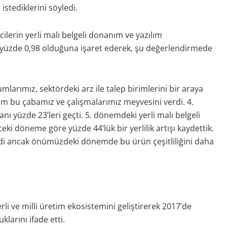
istediklerini söyledi.
lerin yerli malı belgeli donanım ve yazılım
k yüzde 0,98 olduğuna işaret ederek, şu değerlendirmede
mlarımız, sektördeki arz ile talep birimlerini bir araya
im bu çabamız ve çalışmalarımız meyvesini verdi. 4.
ı yüzde 23’leri geçti. 5. dönemdeki yerli malı belgeli
ceki döneme göre yüzde 44’lük bir yerlilik artışı kaydettik.
dildi ancak önümüzdeki dönemde bu ürün çeşitliliğini daha
i ve milli üretim ekosistemini geliştirerek 2017’de
arını ifade etti.