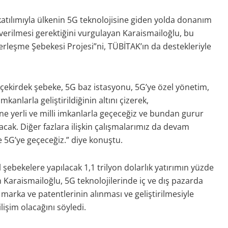
atılımıyla ülkenin 5G teknolojisine giden yolda donanım
p verilmesi gerektiğini vurgulayan Karaismailoğlu, bu
berleşme Şebekesi Projesi”ni, TÜBİTAK’ın da destekleriyle
G çekirdek şebeke, 5G baz istasyonu, 5G’ye özel yönetim,
mkanlarla geliştirildiğinin altını çizerek,
e yerli ve milli imkanlarla geçeceğiz ve bundan gurur
cak. Diğer fazlara ilişkin çalışmalarımız da devam
e 5G’ye geçeceğiz.” diye konuştu.
bekelere yapılacak 1,1 trilyon dolarlık yatırımın yüzde
 Karaismailoğlu, 5G teknolojilerinde iç ve dış pazarda
 marka ve patentlerinin alınması ve geliştirilmesiyle
işim olacağını söyledi.