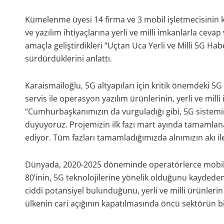
Kümelenme üyesi 14 firma ve 3 mobil işletmecisinin k
ve yazılım ihtiyaçlarına yerli ve milli imkanlarla ceva
amaçla geliştirdikleri “Uçtan Uca Yerli ve Milli 5G Ha
sürdürdüklerini anlattı.
Karaismailoğlu, 5G altyapıları için kritik önemdeki 5
servis ile operasyon yazılım ürünlerinin, yerli ve milli i
“Cumhurbaşkanımızın da vurguladığı gibi, 5G sistemin
duyuyoruz. Projemizin ilk fazı mart ayında tamamlana
ediyor. Tüm fazları tamamladığımızda alnımızın akı il
Dünyada, 2020-2025 döneminde operatörlerce mobil şe
80’inin, 5G teknolojilerine yönelik olduğunu kaydeden
ciddi potansiyel bulunduğunu, yerli ve milli ürünlerin
ülkenin cari açığının kapatılmasında öncü sektörün bil