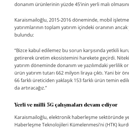
donanım ürünlerinin yüzde 45’inin yerli malı olmasını 
Karaismailoğlu, 2015-2016 döneminde, mobil işletmeci
yatırımlarının toplam yatırım içindeki oranının anca
bulundu:
“Bizce kabul edilemez bu sorun karşısında yetkili kuru
getirerek üretim ekosistemini harekete geçirdi. Nitek
yatırım döneminde donanım ve yazılımdaki yerlilik oran
ürün yatırım tutarı 662 milyon liraya çıktı. Yani bir ön
66 farklı üreticiden yaklaşık 153 farklı ürün temin e
da artıracağız.”
Yerli ve milli 5G çalışmaları devam ediyor
Karaismailoğlu, elektronik haberleşme sektöründe yerl
Haberleşme Teknolojileri Kümelenmesi’ni (HTK) kurdukl