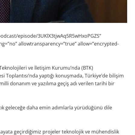
d-podcast/episode/3UKlX3tjwAq5R5wHxoPGZS”
ng=”no” allowtransparency=”true” allow=”encrypted-
 Teknolojileri ve İletişim Kurumu’nda (BTK)
i Toplantısı’nda yaptığı konuşmada, Türkiye’de bilişim
milli donanım ve yazılıma geçiş adı verilen tarihi bir
artık geleceğe daha emin adımlarla yürüdüğünü dile
ayata geçirdiğimiz projeler teknolojik ve mühendislik