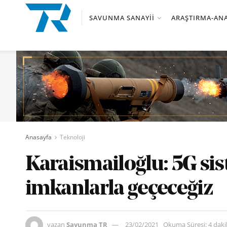
SAVUNMA SANAYII
ARAŞTIRMA-ANA
Anasayfa
Teknoloji
Karaismailoğlu: 5G sist
imkanlarla geçeceğiz
yazan
Savunma TR
23/02/2021
Okuma Süresi: 4 dak