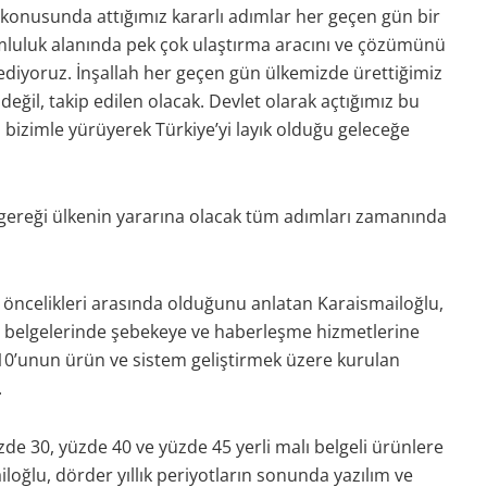
k konusunda attığımız kararlı adımlar her geçen gün bir
mluluk alanında pek çok ulaştırma aracını ve çözümünü
ç ediyoruz. İnşallah her geçen gün ülkemizde ürettiğimiz
değil, takip edilen olacak. Devlet olarak açtığımız bu
 bizimle yürüyerek Türkiye’yi layık olduğu geleceğe
 gereği ülkenin yararına olacak tüm adımları zamanında
in öncelikleri arasında olduğunu anlatan Karaismailoğlu,
tki belgelerinde şebekeye ve haberleşme hizmetlerine
 10’unun ürün ve sistem geliştirmek üzere kurulan
.
zde 30, yüzde 40 ve yüzde 45 yerli malı belgeli ürünlere
iloğlu, dörder yıllık periyotların sonunda yazılım ve