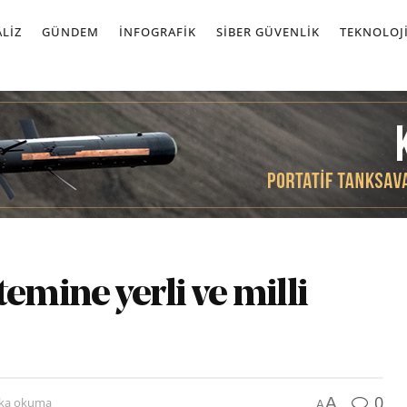
LIZ
GÜNDEM
İNFOGRAFIK
SIBER GÜVENLIK
TEKNOLOJ
emine yerli ve milli
0
A
ika okuma
A