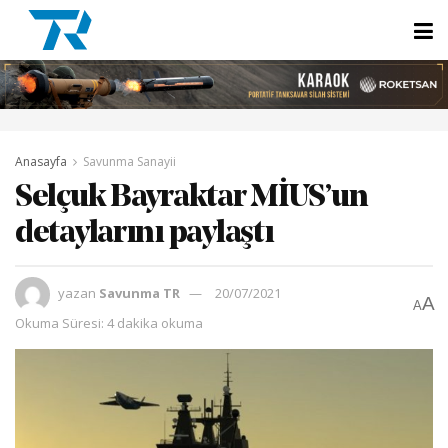
Anasayfa
Savunma Sanayii
Selçuk Bayraktar MİUS’un
detaylarını paylaştı
yazan
Savunma TR
20/07/2021
A
A
Okuma Süresi: 4 dakika okuma