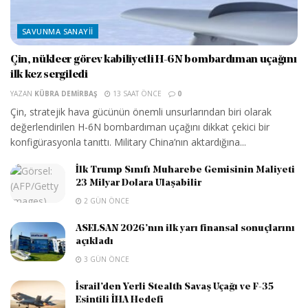
SAVUNMA SANAYII
Çin, nükleer görev kabiliyetli H-6N bombardıman uçağını
ilk kez sergiledi
YAZAN
KÜBRA DEMIRBAŞ
13 SAAT ÖNCE
0
Çin, stratejik hava gücünün önemli unsurlarından biri olarak
değerlendirilen H-6N bombardıman uçağını dikkat çekici bir
konfigürasyonla tanıttı. Military China’nın aktardığına...
İlk Trump Sınıfı Muharebe Gemisinin Maliyeti
23 Milyar Dolara Ulaşabilir
2 GÜN ÖNCE
ASELSAN 2026’nın ilk yarı finansal sonuçlarını
açıkladı
3 GÜN ÖNCE
İsrail’den Yerli Stealth Savaş Uçağı ve F-35
Esintili İHA Hedefi