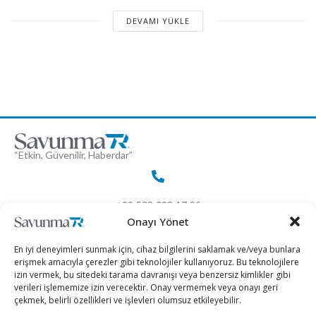
DEVAMI YÜKLE
“Etkin, Güvenilir, Haberdar”
+90 530 308 17 96
Onayı Yönet
iletisim@savunmatr.com
En iyi deneyimleri sunmak için, cihaz bilgilerini saklamak ve/veya bunlara
erişmek amacıyla çerezler gibi teknolojiler kullanıyoruz. Bu teknolojilere
izin vermek, bu sitedeki tarama davranışı veya benzersiz kimlikler gibi
verileri işlememize izin verecektir. Onay vermemek veya onayı geri
çekmek, belirli özellikleri ve işlevleri olumsuz etkileyebilir.
2026 © Savunma TR. Tüm Hakları Saklıdır.