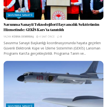
SAVUNMA SANAYII
Savunma Sanayii Teknolojileri Hayvancılık Sektörünün
Hizmetinde: GEKİS Kars’ta tanıtıldı
YAZAN
KÜBRA DEMIRBAŞ
4 SAAT ÖNCE
0
Savunma Sanayii Başkanlığı koordinasyonunda hayata geçirilen
Güvenli Elektronik Küpe ve İzleme Sistemi’nin (GEKİS) Lansman
Programı Kars’ta gerçekleştirildi. Programa Tarım ve...
SAVUNMA SANAYII