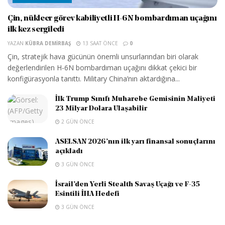
Çin, nükleer görev kabiliyetli H-6N bombardıman uçağını
ilk kez sergiledi
YAZAN
KÜBRA DEMIRBAŞ
13 SAAT ÖNCE
0
Çin, stratejik hava gücünün önemli unsurlarından biri olarak
değerlendirilen H-6N bombardıman uçağını dikkat çekici bir
konfigürasyonla tanıttı. Military China’nın aktardığına...
İlk Trump Sınıfı Muharebe Gemisinin Maliyeti
23 Milyar Dolara Ulaşabilir
2 GÜN ÖNCE
ASELSAN 2026’nın ilk yarı finansal sonuçlarını
açıkladı
3 GÜN ÖNCE
İsrail’den Yerli Stealth Savaş Uçağı ve F-35
Esintili İHA Hedefi
3 GÜN ÖNCE