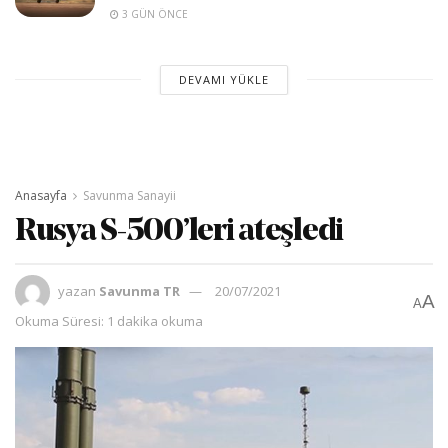
3 GÜN ÖNCE
DEVAMI YÜKLE
Anasayfa
Savunma Sanayii
Rusya S-500’leri ateşledi
yazan
Savunma TR
20/07/2021
A
A
Okuma Süresi: 1 dakika okuma