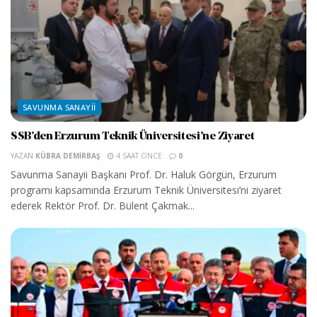
SAVUNMA SANAYII
SSB’den Erzurum Teknik Üniversitesi’ne Ziyaret
YAZAN
KÜBRA DEMIRBAŞ
4 SAAT ÖNCE
0
Savunma Sanayii Başkanı Prof. Dr. Haluk Görgün, Erzurum
programı kapsamında Erzurum Teknik Üniversitesi’ni ziyaret
ederek Rektör Prof. Dr. Bülent Çakmak...