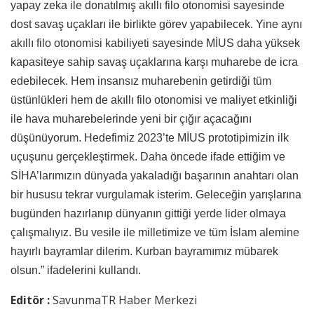
yapay zeka ile donatılmış akıllı filo otonomisi sayesinde
dost savaş uçakları ile birlikte görev yapabilecek. Yine aynı
akıllı filo otonomisi kabiliyeti sayesinde MİUS daha yüksek
kapasiteye sahip savaş uçaklarına karşı muharebe de icra
edebilecek. Hem insansız muharebenin getirdiği tüm
üstünlükleri hem de akıllı filo otonomisi ve maliyet etkinliği
ile hava muharebelerinde yeni bir çığır açacağını
düşünüyorum. Hedefimiz 2023’te MİUS prototipimizin ilk
uçuşunu gerçekleştirmek. Daha öncede ifade ettiğim ve
SİHA’larımızın dünyada yakaladığı başarının anahtarı olan
bir hususu tekrar vurgulamak isterim. Geleceğin yarışlarına
bugünden hazırlanıp dünyanın gittiği yerde lider olmaya
çalışmalıyız. Bu vesile ile milletimize ve tüm İslam alemine
hayırlı bayramlar dilerim. Kurban bayramımız mübarek
olsun.” ifadelerini kullandı.
Editör :
SavunmaTR Haber Merkezi