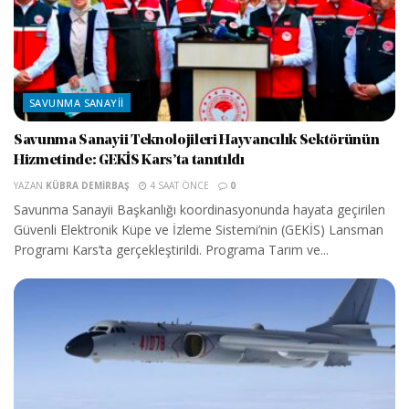
SAVUNMA SANAYII
Savunma Sanayii Teknolojileri Hayvancılık Sektörünün
Hizmetinde: GEKİS Kars’ta tanıtıldı
YAZAN
KÜBRA DEMIRBAŞ
4 SAAT ÖNCE
0
Savunma Sanayii Başkanlığı koordinasyonunda hayata geçirilen
Güvenli Elektronik Küpe ve İzleme Sistemi’nin (GEKİS) Lansman
Programı Kars’ta gerçekleştirildi. Programa Tarım ve...