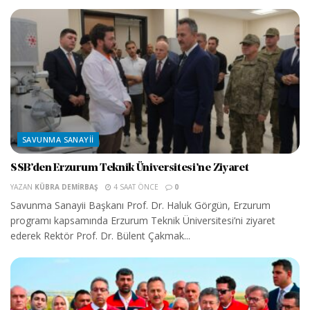
SAVUNMA SANAYII
SSB’den Erzurum Teknik Üniversitesi’ne Ziyaret
YAZAN
KÜBRA DEMIRBAŞ
4 SAAT ÖNCE
0
Savunma Sanayii Başkanı Prof. Dr. Haluk Görgün, Erzurum
programı kapsamında Erzurum Teknik Üniversitesi’ni ziyaret
ederek Rektör Prof. Dr. Bülent Çakmak...