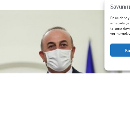
En iyi deney
amacıyla çer
tarama davra
vermemek vey
Ka