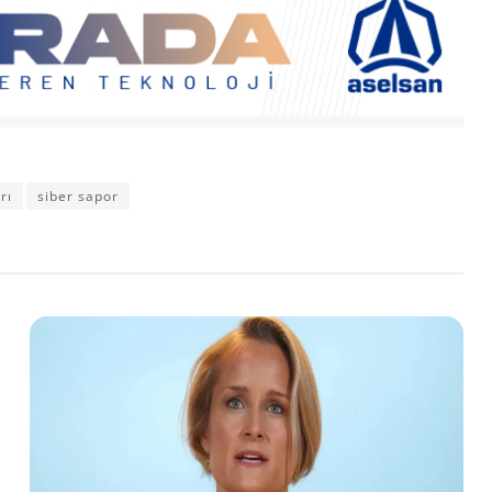
rı
siber sapor