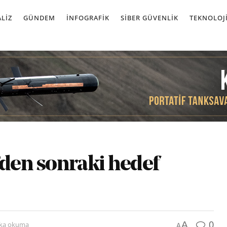
LIZ
GÜNDEM
İNFOGRAFIK
SIBER GÜVENLIK
TEKNOLOJ
’den sonraki hedef
0
A
ika okuma
A