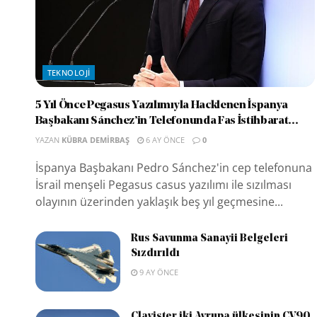
TEKNOLOJI
5 Yıl Önce Pegasus Yazılımıyla Hacklenen İspanya
Başbakanı Sánchez’in Telefonunda Fas İstihbarat...
YAZAN
KÜBRA DEMIRBAŞ
6 AY ÖNCE
0
İspanya Başbakanı Pedro Sánchez'in cep telefonuna
İsrail menşeli Pegasus casus yazılımı ile sızılması
olayının üzerinden yaklaşık beş yıl geçmesine...
Rus Savunma Sanayii Belgeleri
Sızdırıldı
9 AY ÖNCE
Clavister iki Avrupa ülkesinin CV90