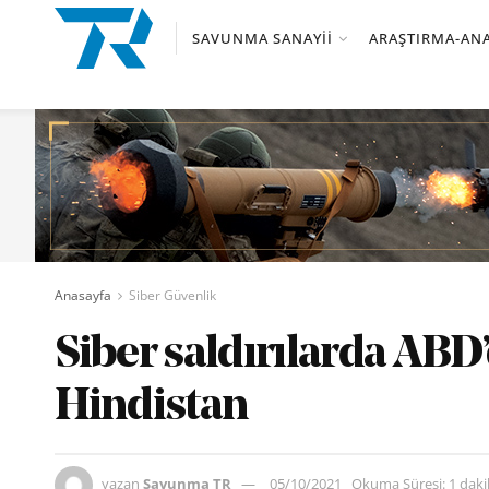
SAVUNMA SANAYII
ARAŞTIRMA-ANA
Anasayfa
Siber Güvenlik
Siber saldırılarda ABD
Hindistan
yazan
Savunma TR
05/10/2021
Okuma Süresi: 1 dak