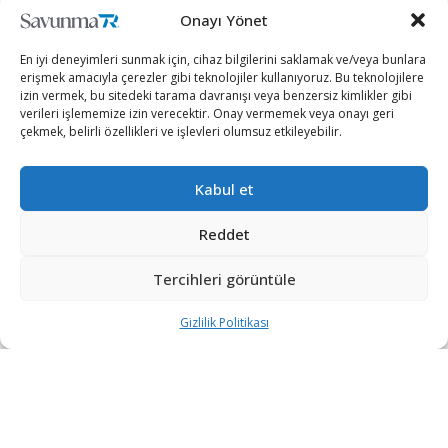
+90 530 308 17 96
Onayı Yönet
En iyi deneyimleri sunmak için, cihaz bilgilerini saklamak ve/veya bunlara
iletisim@savunmatr.com
erişmek amacıyla çerezler gibi teknolojiler kullanıyoruz. Bu teknolojilere
izin vermek, bu sitedeki tarama davranışı veya benzersiz kimlikler gibi
verileri işlememize izin verecektir. Onay vermemek veya onayı geri
çekmek, belirli özellikleri ve işlevleri olumsuz etkileyebilir.
2026 © Savunma TR. Tüm Hakları Saklıdır.
Kabul et
Savunma Sanayii
Kategoriler
SavunmaTR
Reddet
Hava Platformları
Siber Güvenlik
Hakkımızda
Kara Platformları
Teknoloji
Kariyer
Tercihleri görüntüle
Deniz Platformları
Röportajlar
Gizlilik Politikası
Gizlilik Politikası
İnsansız Sistemler
Politika
Künye
Silah Sistemleri
Dosya Haber
İletişim
Radar ve
Rapor & İnfografik
Elektronik Harp
SavunmaTR Plus
Sistemleri