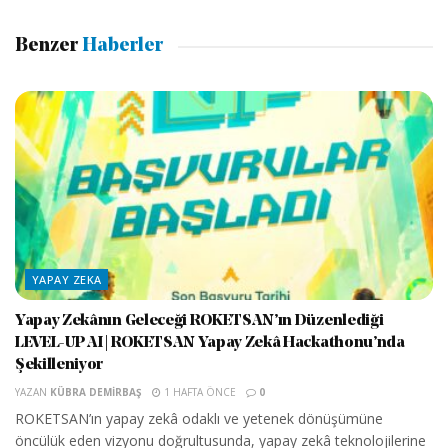
Benzer
Haberler
YAPAY ZEKA
Yapay Zekânın Geleceği ROKETSAN’ın Düzenlediği
LEVEL-UP AI | ROKETSAN Yapay Zekâ Hackathonu’nda
Şekilleniyor
YAZAN
KÜBRA DEMIRBAŞ
1 HAFTA ÖNCE
0
ROKETSAN’ın yapay zekâ odaklı ve yetenek dönüşümüne
öncülük eden vizyonu doğrultusunda, yapay zekâ teknolojilerine