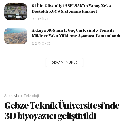
81 İlin Güvenliği ASELSAN’ın Yapay Zeka
Destekli KGYS Sistemine Emanet
1 AY ÖNCE
Akkuyu NGS’nin 1. Güç Ünitesinde Temsili
Nükleer Yakıt Yükleme Aşaması Tamamlandı
2 AY ÖNCE
DEVAMI YÜKLE
Anasayfa
Teknoloji
Gebze Teknik Üniversitesi’nde
3D biyoyazıcı geliştirildi