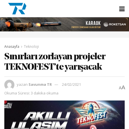
Anasayfa
Teknoloji
Sınırları zorlayan projeler
TEKNOFEST’te yarışacak
yazan
Savunma TR
24/02/2021
A
A
Okuma Süresi: 3 dakika okuma