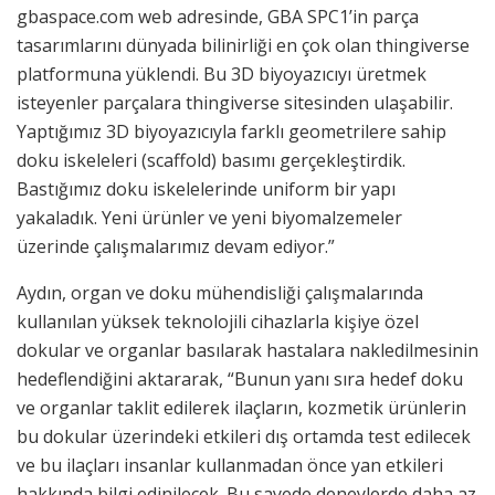
gbaspace.com web adresinde, GBA SPC1’in parça
tasarımlarını dünyada bilinirliği en çok olan thingiverse
platformuna yüklendi. Bu 3D biyoyazıcıyı üretmek
isteyenler parçalara thingiverse sitesinden ulaşabilir.
Yaptığımız 3D biyoyazıcıyla farklı geometrilere sahip
doku iskeleleri (scaffold) basımı gerçekleştirdik.
Bastığımız doku iskelelerinde uniform bir yapı
yakaladık. Yeni ürünler ve yeni biyomalzemeler
üzerinde çalışmalarımız devam ediyor.”
Aydın, organ ve doku mühendisliği çalışmalarında
kullanılan yüksek teknolojili cihazlarla kişiye özel
dokular ve organlar basılarak hastalara nakledilmesinin
hedeflendiğini aktararak, “Bunun yanı sıra hedef doku
ve organlar taklit edilerek ilaçların, kozmetik ürünlerin
bu dokular üzerindeki etkileri dış ortamda test edilecek
ve bu ilaçları insanlar kullanmadan önce yan etkileri
hakkında bilgi edinilecek. Bu sayede deneylerde daha az