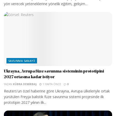
yön verecek yeteneklerine yönelik eğitim, gelişim...
SAVUNMA SANAYII
Ukrayna, Avrupa füze savunma sisteminin prototipini
2027 ortasına kadar istiyor
YAZAN
KÜBRA DEMIRBAŞ
1 HAFTA ÖNCE
0
Reuters'un özel haberine göre Ukrayna, Avrupa ülkeleriyle ortak
yürütülen Freyja balistik füze savunma sistemi projesinde ilk
prototipin 2027 yılının ilk...