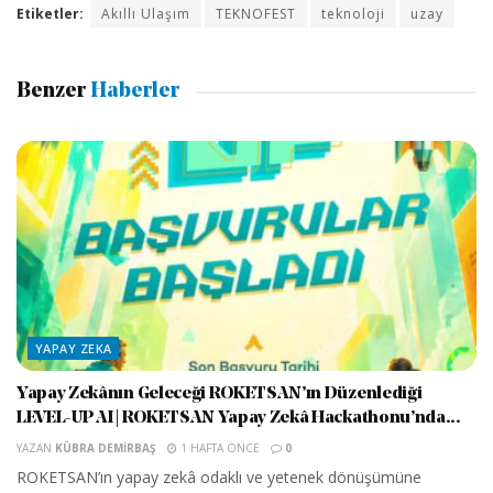
Etiketler:
Akıllı Ulaşım
TEKNOFEST
teknoloji
uzay
Benzer
Haberler
YAPAY ZEKA
Yapay Zekânın Geleceği ROKETSAN’ın Düzenlediği
LEVEL-UP AI | ROKETSAN Yapay Zekâ Hackathonu’nda...
YAZAN
KÜBRA DEMIRBAŞ
1 HAFTA ÖNCE
0
ROKETSAN’ın yapay zekâ odaklı ve yetenek dönüşümüne