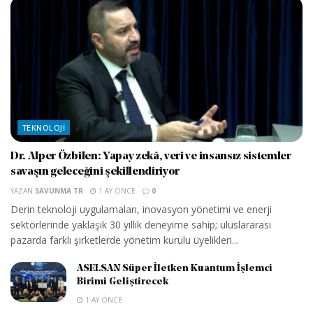
TEKNOLOJI
Dr. Alper Özbilen: Yapay zekâ, veri ve insansız sistemler
savaşın geleceğini şekillendiriyor
YAZAN
SAVUNMA TR
1 AY ÖNCE
0
Derin teknoloji uygulamaları, inovasyon yönetimi ve enerji
sektörlerinde yaklaşık 30 yıllık deneyime sahip; uluslararası
pazarda farklı şirketlerde yönetim kurulu üyelikleri...
ASELSAN Süper İletken Kuantum İşlemci
Birimi Geliştirecek
1 AY ÖNCE