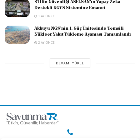
81 İlin Güvenliği ASELSAN’ın Yapay Zeka
Destekli KGYS Sistemine Emanet
1 AY ÖNCE
Akkuyu NGS’nin 1. Güç Ünitesinde Temsili
Nükleer Yakıt Yükleme Aşaması Tamamlandı
2 AY ÖNCE
DEVAMI YÜKLE
“Etkin, Güvenilir, Haberdar”