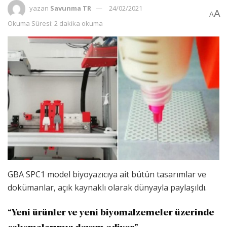
yazan
Savunma TR
24/02/2021
A
A
Okuma Süresi: 2 dakika okuma
GBA SPC1 model biyoyazıcıya ait bütün tasarımlar ve
dokümanlar, açık kaynaklı olarak dünyayla paylaşıldı.
“Yeni ürünler ve yeni biyomalzemeler üzerinde