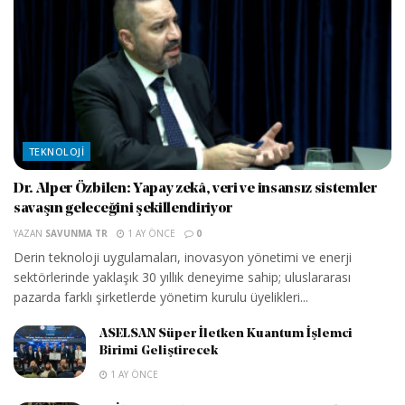
TEKNOLOJI
Dr. Alper Özbilen: Yapay zekâ, veri ve insansız sistemler
savaşın geleceğini şekillendiriyor
YAZAN
SAVUNMA TR
1 AY ÖNCE
0
Derin teknoloji uygulamaları, inovasyon yönetimi ve enerji
sektörlerinde yaklaşık 30 yıllık deneyime sahip; uluslararası
pazarda farklı şirketlerde yönetim kurulu üyelikleri...
ASELSAN Süper İletken Kuantum İşlemci
Birimi Geliştirecek
1 AY ÖNCE