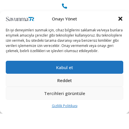
+90 530 308 17 96
Onayı Yönet
En iyi deneyimleri sunmak için, cihaz bilgilerini saklamak ve/veya bunlara
iletisim@savunmatr.com
erişmek amacıyla çerezler gibi teknolojiler kullanıyoruz. Bu teknolojilere
izin vermek, bu sitedeki tarama davranışı veya benzersiz kimlikler gibi
verileri işlememize izin verecektir. Onay vermemek veya onayı geri
çekmek, belirli özellikleri ve işlevleri olumsuz etkileyebilir.
2026 © Savunma TR. Tüm Hakları Saklıdır.
Kabul et
Savunma Sanayii
Kategoriler
SavunmaTR
Reddet
Hava Platformları
Siber Güvenlik
Hakkımızda
Kara Platformları
Teknoloji
Kariyer
Tercihleri görüntüle
Deniz Platformları
Röportajlar
Gizlilik Politikası
Gizlilik Politikası
İnsansız Sistemler
Politika
Künye
Silah Sistemleri
Dosya Haber
İletişim
Radar ve
Rapor & İnfografik