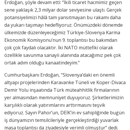
Erdoğan, şöyle devam etti: “İkili ticaret hacmimiz geçen
sene yaklaşık 2,3 milyar dolar seviyesine ulaştı. Gerçek
potansiyelimizi hâlâ tam yansıtmayan bu rakamı daha
da yukarı taşımayı hedefliyoruz. Önümüzdeki dönemde
ülkemizde düzenleyeceğimiz Türkiye-Slovenya Karma
Ekonomik Komisyonu’nun 9. toplantısı bu bakımdan
çok çok faydalı olacaktır. İki NATO müttefiki olarak
özellikle savunma sanayii alanında atacağımız pek çok
ortak adım olduğu kanaatindeyim.”
Cumhurbaşkanı Erdoğan, “Slovenya’daki en önemli
altyapı projelerinden Karavanke Tüneli ve Koper-Divaca
Demir Yolu inşaatında Türk müteahhitlik firmalarının
yer almasından memnuniyet duyuyoruz. Şirketlerimizin
karşılıklı olarak yatırımlarını arttırmasını teşvik
ediyoruz. Sayın Pahor’un, DEİK’in ev sahipliğinde bugün
iş dünyamızın temsilcileriyle gerçekleştirdiği yuvarlak
masa toplantısı da ziyadesiyle verimli olmuştur” dedi.