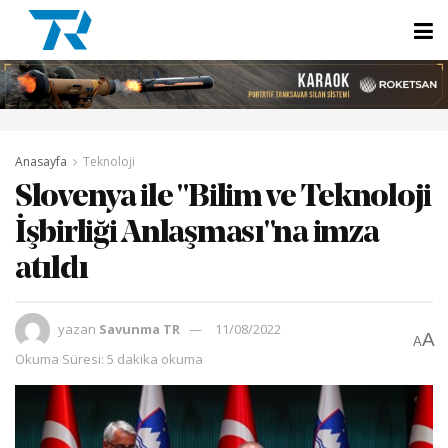
Anasayfa
Teknoloji
Slovenya ile "Bilim ve Teknoloji
İşbirliği Anlaşması"na imza
atıldı
yazan
Savunma TR
11/08/2022
A
A
Okuma Süresi: 5 dakika okuma