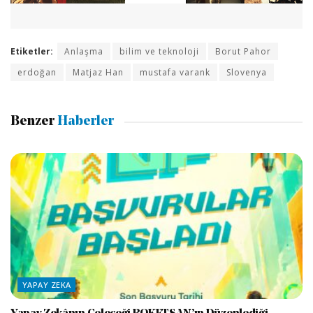
Etiketler:
Anlaşma
bilim ve teknoloji
Borut Pahor
erdoğan
Matjaz Han
mustafa varank
Slovenya
Benzer
Haberler
YAPAY ZEKA