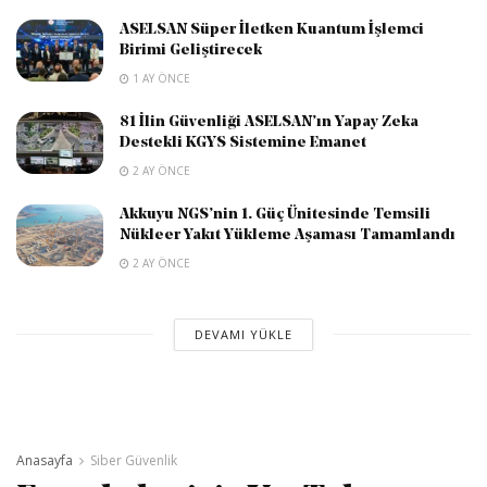
ASELSAN Süper İletken Kuantum İşlemci
Birimi Geliştirecek
1 AY ÖNCE
81 İlin Güvenliği ASELSAN’ın Yapay Zeka
Destekli KGYS Sistemine Emanet
2 AY ÖNCE
Akkuyu NGS’nin 1. Güç Ünitesinde Temsili
Nükleer Yakıt Yükleme Aşaması Tamamlandı
2 AY ÖNCE
DEVAMI YÜKLE
Anasayfa
Siber Güvenlik