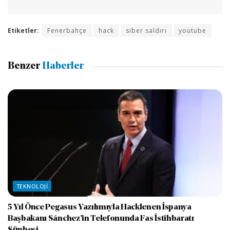
Etiketler:
Fenerbahçe
hack
siber saldırı
youtube
Benzer
Haberler
TEKNOLOJI
5 Yıl Önce Pegasus Yazılımıyla Hacklenen İspanya
Başbakanı Sánchez’in Telefonunda Fas İstihbaratı