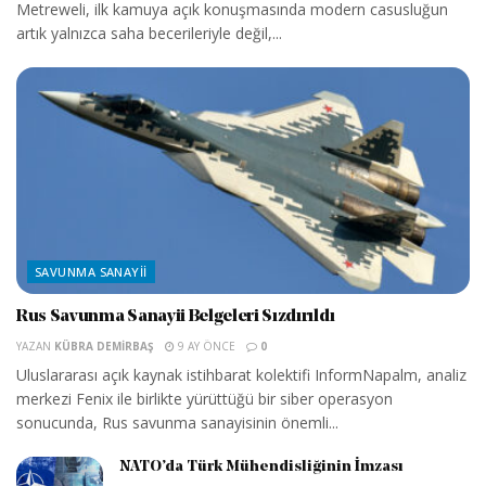
Metreweli, ilk kamuya açık konuşmasında modern casusluğun
artık yalnızca saha becerileriyle değil,...
SAVUNMA SANAYII
Rus Savunma Sanayii Belgeleri Sızdırıldı
YAZAN
KÜBRA DEMIRBAŞ
9 AY ÖNCE
0
Uluslararası açık kaynak istihbarat kolektifi InformNapalm, analiz
merkezi Fenix ile birlikte yürüttüğü bir siber operasyon
sonucunda, Rus savunma sanayisinin önemli...
NATO’da Türk Mühendisliğinin İmzası