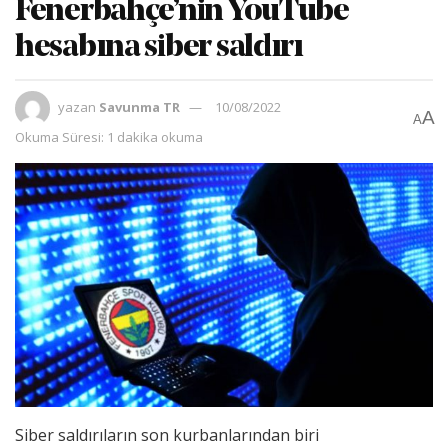
Fenerbahçe’nin YouTube
hesabına siber saldırı
yazan
Savunma TR
10/08/2022
A
A
Okuma Süresi: 1 dakika okuma
Siber saldırıların son kurbanlarından biri