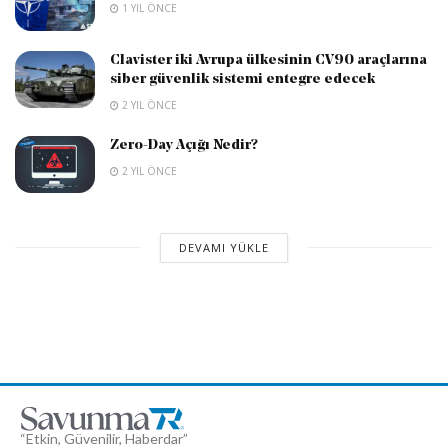
1 YIL ÖNCE
Clavister iki Avrupa ülkesinin CV90 araçlarına
siber güvenlik sistemi entegre edecek
2 YIL ÖNCE
Zero-Day Açığı Nedir?
2 YIL ÖNCE
DEVAMI YÜKLE
“Etkin, Güvenilir, Haberdar”