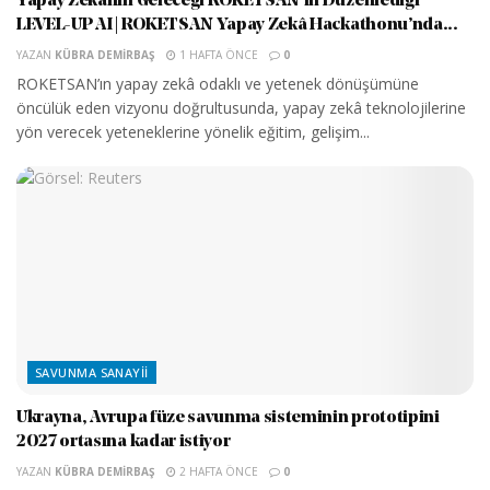
Yapay Zekânın Geleceği ROKETSAN’ın Düzenlediği
LEVEL-UP AI | ROKETSAN Yapay Zekâ Hackathonu’nda...
YAZAN
KÜBRA DEMIRBAŞ
1 HAFTA ÖNCE
0
ROKETSAN’ın yapay zekâ odaklı ve yetenek dönüşümüne
öncülük eden vizyonu doğrultusunda, yapay zekâ teknolojilerine
yön verecek yeteneklerine yönelik eğitim, gelişim...
SAVUNMA SANAYII
Ukrayna, Avrupa füze savunma sisteminin prototipini
2027 ortasına kadar istiyor
YAZAN
KÜBRA DEMIRBAŞ
2 HAFTA ÖNCE
0