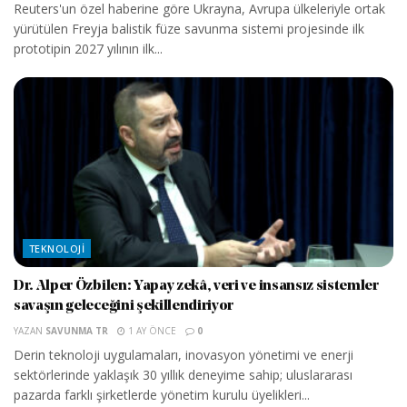
Reuters'un özel haberine göre Ukrayna, Avrupa ülkeleriyle ortak
yürütülen Freyja balistik füze savunma sistemi projesinde ilk
prototipin 2027 yılının ilk...
TEKNOLOJI
Dr. Alper Özbilen: Yapay zekâ, veri ve insansız sistemler
savaşın geleceğini şekillendiriyor
YAZAN
SAVUNMA TR
1 AY ÖNCE
0
Derin teknoloji uygulamaları, inovasyon yönetimi ve enerji
sektörlerinde yaklaşık 30 yıllık deneyime sahip; uluslararası
pazarda farklı şirketlerde yönetim kurulu üyelikleri...