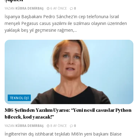
Şüphesi
YAZAN
KÜBRA DEMIRBAŞ
6 AY ÖNCE
0
İspanya Başbakanı Pedro Sánchez'in cep telefonuna İsrail
menşeli Pegasus casus yazılımı ile sızılması olayının üzerinden
yaklaşık beş yıl geçmesine rağmen,...
TEKNOLOJI
MI6 Şefinden Yazılım Uyarısı: “Yeni nesil casuslar Python
bilecek, kod yazacak!”
YAZAN
KÜBRA DEMIRBAŞ
8 AY ÖNCE
0
İngiltere’nin dış istihbarat teşkilatı MI6’in yeni başkanı Blaise