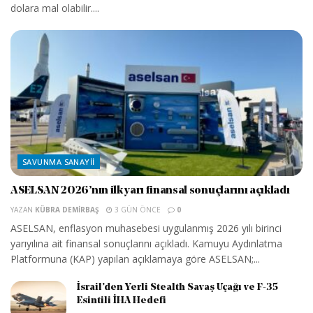
dolara mal olabilir....
SAVUNMA SANAYII
ASELSAN 2026’nın ilk yarı finansal sonuçlarını açıkladı
YAZAN
KÜBRA DEMIRBAŞ
3 GÜN ÖNCE
0
ASELSAN, enflasyon muhasebesi uygulanmış 2026 yılı birinci
yarıyılına ait finansal sonuçlarını açıkladı. Kamuyu Aydınlatma
Platformuna (KAP) yapılan açıklamaya göre ASELSAN;...
İsrail’den Yerli Stealth Savaş Uçağı ve F-35
Esintili İHA Hedefi