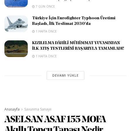
7 GÜN ÖNCE
Türkiye İçin Eurofighter Typhoon Üretimi
Başladı, İlk Teslimat 2030’da
1 HAFTA ÖNCE
KIZILELMA DÂHİLİ MÜHİMMAT YUVASINDAN
İLK ATIŞ TESTLERİNİ BAŞARIYLA TAMAMLADI!
1 HAFTA ÖNCE
DEVAMI YÜKLE
Anasayfa
Savunma Sanayii
ASELSAN ASAF 155 MOFA
Akıllı Topçu Tapası Nedir,