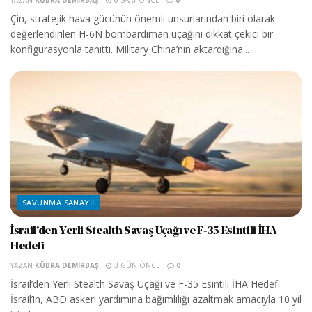
YAZAN
KÜBRA DEMIRBAŞ
6 SAAT ÖNCE
0
Çin, stratejik hava gücünün önemli unsurlarından biri olarak
değerlendirilen H-6N bombardıman uçağını dikkat çekici bir
konfigürasyonla tanıttı. Military China’nın aktardığına...
SAVUNMA SANAYII
İsrail’den Yerli Stealth Savaş Uçağı ve F-35 Esintili İHA
Hedefi
YAZAN
KÜBRA DEMIRBAŞ
3 GÜN ÖNCE
0
İsrail’den Yerli Stealth Savaş Uçağı ve F-35 Esintili İHA Hedefi
İsrail’in, ABD askeri yardımına bağımlılığı azaltmak amacıyla 10 yıl