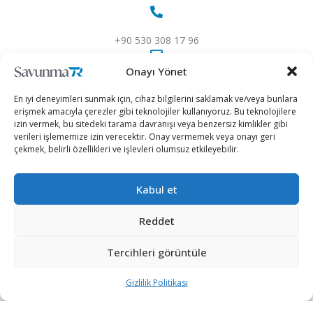
+90 530 308 17 96
Onayı Yönet
iletisim@savunmatr.com
En iyi deneyimleri sunmak için, cihaz bilgilerini saklamak ve/veya bunlara
erişmek amacıyla çerezler gibi teknolojiler kullanıyoruz. Bu teknolojilere
izin vermek, bu sitedeki tarama davranışı veya benzersiz kimlikler gibi
verileri işlememize izin verecektir. Onay vermemek veya onayı geri
2026 © Savunma TR. Tüm Hakları Saklıdır.
çekmek, belirli özellikleri ve işlevleri olumsuz etkileyebilir.
Savunma Sanayii
Kategoriler
SavunmaTR
Kabul et
Hava Platformları
Siber Güvenlik
Hakkımızda
Kara Platformları
Teknoloji
Kariyer
Reddet
Deniz Platformları
Röportajlar
Gizlilik Politikası
Tercihleri görüntüle
İnsansız Sistemler
Politika
Künye
Silah Sistemleri
Dosya Haber
İletişim
Gizlilik Politikası
Radar ve
Rapor & İnfografik