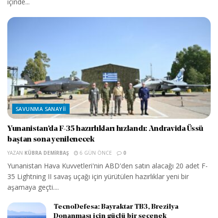
içinde...
SAVUNMA SANAYII
Yunanistan’da F-35 hazırlıkları hızlandı: Andravida Üssü
baştan sona yenilenecek
YAZAN
KÜBRA DEMIRBAŞ
6 GÜN ÖNCE
0
Yunanistan Hava Kuvvetleri'nin ABD'den satın alacağı 20 adet F-
35 Lightning II savaş uçağı için yürütülen hazırlıklar yeni bir
aşamaya geçti....
TecnoDefesa: Bayraktar TB3, Brezilya
Donanması için güçlü bir seçenek