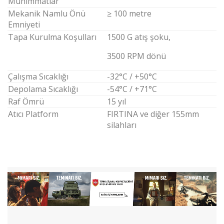
Mühimmatlar
Mekanik Namlu Önü
≥ 100 metre
Emniyeti
Tapa Kurulma Koşulları
1500 G atış şoku,
3500 RPM dönü
Çalışma Sıcaklığı
-32°C / +50°C
Depolama Sıcaklığı
-54°C / +71°C
Raf Ömrü
15 yıl
Atıcı Platform
FIRTINA ve diğer 155mm
silahları