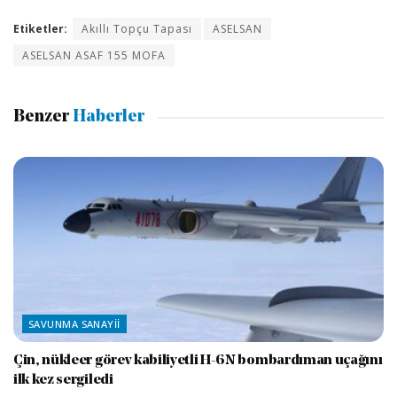
Etiketler:
Akıllı Topçu Tapası
ASELSAN
ASELSAN ASAF 155 MOFA
Benzer
Haberler
SAVUNMA SANAYII
Çin, nükleer görev kabiliyetli H-6N bombardıman uçağını
ilk kez sergiledi