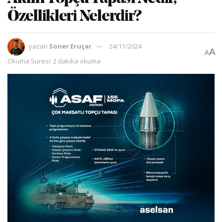
Özellikleri Nelerdir?
yazan
Soner Eruçar
24/11/2024
A
A
Okuma Süresi: 2 dakika okuma