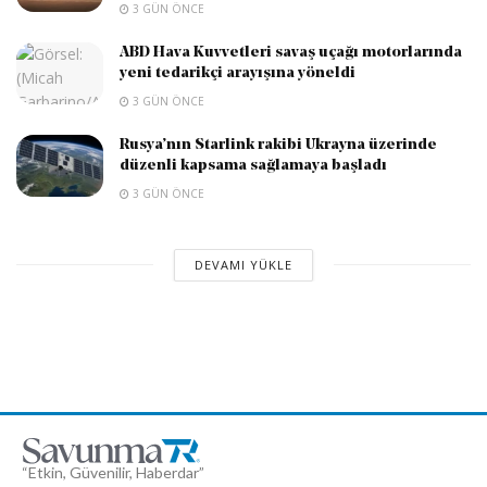
3 GÜN ÖNCE
ABD Hava Kuvvetleri savaş uçağı motorlarında
yeni tedarikçi arayışına yöneldi
3 GÜN ÖNCE
Rusya’nın Starlink rakibi Ukrayna üzerinde
düzenli kapsama sağlamaya başladı
3 GÜN ÖNCE
DEVAMI YÜKLE
“Etkin, Güvenilir, Haberdar”