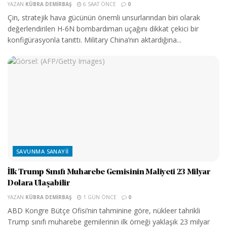
YAZAN
KÜBRA DEMIRBAŞ
6 SAAT ÖNCE
0
Çin, stratejik hava gücünün önemli unsurlarından biri olarak
değerlendirilen H-6N bombardıman uçağını dikkat çekici bir
konfigürasyonla tanıttı. Military China’nın aktardığına...
SAVUNMA SANAYII
İlk Trump Sınıfı Muharebe Gemisinin Maliyeti 23 Milyar
Dolara Ulaşabilir
YAZAN
KÜBRA DEMIRBAŞ
1 GÜN ÖNCE
0
ABD Kongre Bütçe Ofisi’nin tahminine göre, nükleer tahrikli
Trump sınıfı muharebe gemilerinin ilk örneği yaklaşık 23 milyar