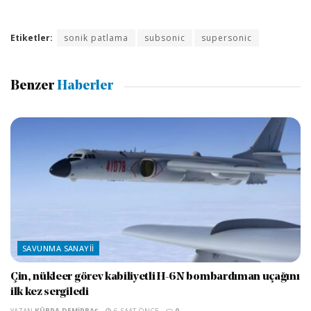
Etiketler:
sonik patlama
subsonic
supersonic
Benzer
Haberler
SAVUNMA SANAYII
Çin, nükleer görev kabiliyetli H-6N bombardıman uçağını
ilk kez sergiledi