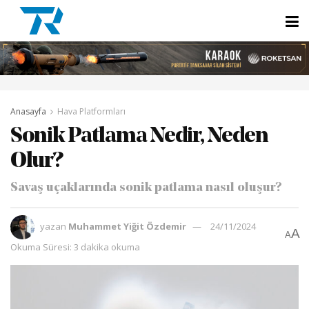
Anasayfa
Hava Platformları
Sonik Patlama Nedir, Neden
Olur?
Savaş uçaklarında sonik patlama nasıl oluşur?
yazan
Muhammet Yiğit Özdemir
24/11/2024
A
A
Okuma Süresi: 3 dakika okuma