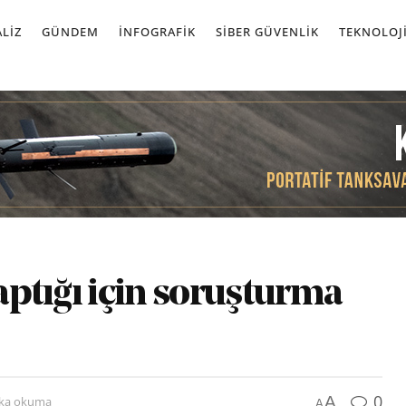
LIZ
GÜNDEM
İNFOGRAFIK
SIBER GÜVENLIK
TEKNOLOJ
yaptığı için soruşturma
0
A
ika okuma
A