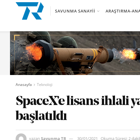
SAVUNMA SANAYII
ARAŞTIRMA-ANA
Anasayfa
Teknoloji
SpaceX’e lisans ihlali 
başlatıldı
yazan
Savunma TR
30/01/2021
Okuma Süresi: 2 dak