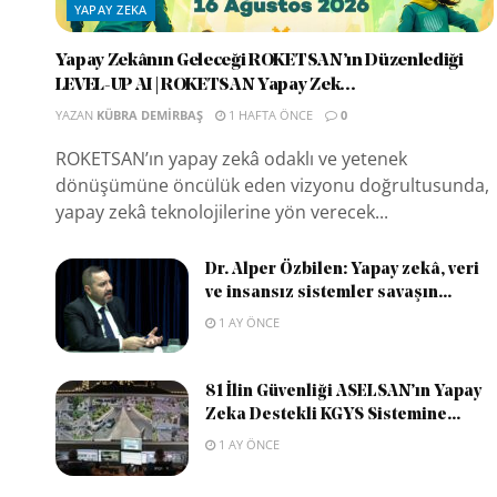
YAPAY ZEKA
Yapay Zekânın Geleceği ROKETSAN’ın Düzenlediği
LEVEL-UP AI | ROKETSAN Yapay Zek...
YAZAN
KÜBRA DEMIRBAŞ
1 HAFTA ÖNCE
0
ROKETSAN’ın yapay zekâ odaklı ve yetenek
dönüşümüne öncülük eden vizyonu doğrultusunda,
yapay zekâ teknolojilerine yön verecek...
Dr. Alper Özbilen: Yapay zekâ, veri
ve insansız sistemler savaşın...
1 AY ÖNCE
81 İlin Güvenliği ASELSAN’ın Yapay
Zeka Destekli KGYS Sistemine...
1 AY ÖNCE