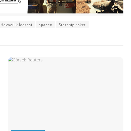
 Havacılık İdaresi
spacex
Starship roket