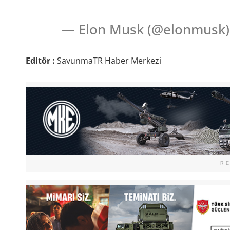
— Elon Musk (@elonmusk) 
Editör :
SavunmaTR Haber Merkezi
R