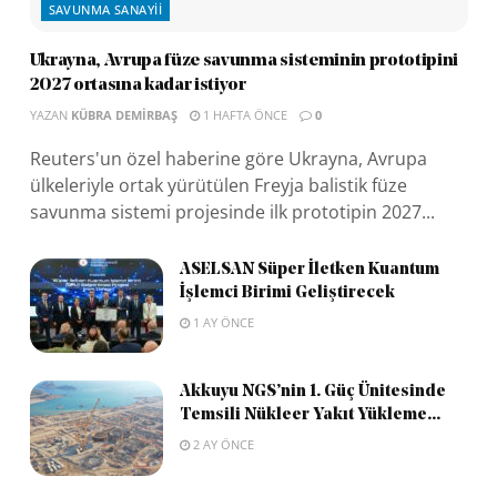
SAVUNMA SANAYII
Ukrayna, Avrupa füze savunma sisteminin prototipini
2027 ortasına kadar istiyor
YAZAN
KÜBRA DEMIRBAŞ
1 HAFTA ÖNCE
0
Reuters'un özel haberine göre Ukrayna, Avrupa
ülkeleriyle ortak yürütülen Freyja balistik füze
savunma sistemi projesinde ilk prototipin 2027...
ASELSAN Süper İletken Kuantum
İşlemci Birimi Geliştirecek
1 AY ÖNCE
Akkuyu NGS’nin 1. Güç Ünitesinde
Temsili Nükleer Yakıt Yükleme...
2 AY ÖNCE