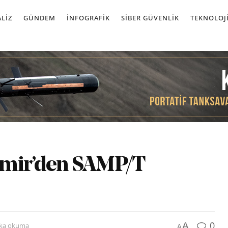
LIZ
GÜNDEM
İNFOGRAFIK
SIBER GÜVENLIK
TEKNOLOJ
emir’den SAMP/T
0
A
ika okuma
A