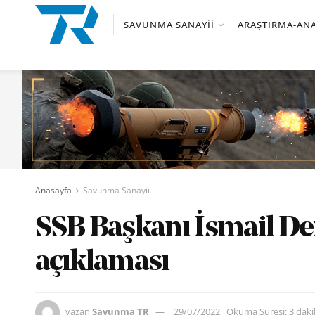
SAVUNMA SANAYII
ARAŞTIRMA-ANA
Anasayfa
Savunma Sanayii
SSB Başkanı İsmail D
açıklaması
yazan
Savunma TR
29/07/2022
Okuma Süresi: 3 dak