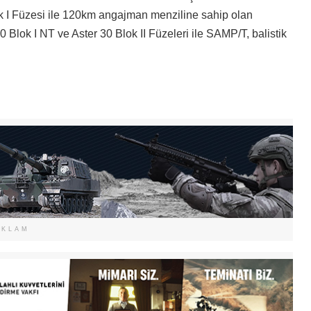
lok I Füzesi ile 120km angajman menziline sahip olan
 30 Blok I NT ve Aster 30 Blok II Füzeleri ile SAMP/T, balistik
EKLAM