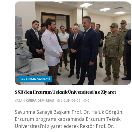
SAVUNMA SANAYII
SSB’den Erzurum Teknik Üniversitesi’ne Ziyaret
YAZAN
KÜBRA DEMIRBAŞ
2 GÜN ÖNCE
0
Savunma Sanayii Başkanı Prof. Dr. Haluk Görgün,
Erzurum programı kapsamında Erzurum Teknik
Üniversitesi’ni ziyaret ederek Rektör Prof. Dr...