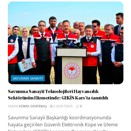
SAVUNMA SANAYII
Savunma Sanayii Teknolojileri Hayvancılık
Sektörünün Hizmetinde: GEKİS Kars’ta tanıtıldı
YAZAN
KÜBRA DEMIRBAŞ
2 GÜN ÖNCE
0
Savunma Sanayii Başkanlığı koordinasyonunda
hayata geçirilen Güvenli Elektronik Küpe ve İzleme