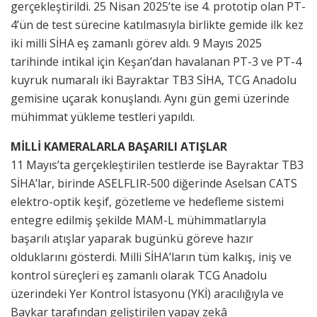
gerçekleştirildi. 25 Nisan 2025’te ise 4. prototip olan PT-
4’ün de test sürecine katılmasıyla birlikte gemide ilk kez
iki milli SİHA eş zamanlı görev aldı. 9 Mayıs 2025
tarihinde intikal için Keşan’dan havalanan PT-3 ve PT-4
kuyruk numaralı iki Bayraktar TB3 SİHA, TCG Anadolu
gemisine uçarak konuşlandı. Aynı gün gemi üzerinde
mühimmat yükleme testleri yapıldı.
MİLLİ KAMERALARLA BAŞARILI ATIŞLAR
11 Mayıs’ta gerçekleştirilen testlerde ise Bayraktar TB3
SİHA’lar, birinde ASELFLIR-500 diğerinde Aselsan CATS
elektro-optik keşif, gözetleme ve hedefleme sistemi
entegre edilmiş şekilde MAM-L mühimmatlarıyla
başarılı atışlar yaparak bugünkü göreve hazır
olduklarını gösterdi. Milli SİHA’ların tüm kalkış, iniş ve
kontrol süreçleri eş zamanlı olarak TCG Anadolu
üzerindeki Yer Kontrol İstasyonu (YKİ) aracılığıyla ve
Baykar tarafından geliştirilen yapay zekâ