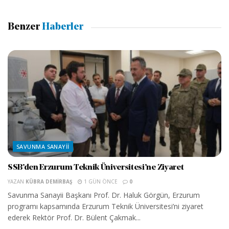
Benzer
Haberler
SAVUNMA SANAYII
SSB’den Erzurum Teknik Üniversitesi’ne Ziyaret
YAZAN
KÜBRA DEMIRBAŞ
1 GÜN ÖNCE
0
Savunma Sanayii Başkanı Prof. Dr. Haluk Görgün, Erzurum
programı kapsamında Erzurum Teknik Üniversitesi’ni ziyaret
ederek Rektör Prof. Dr. Bülent Çakmak...