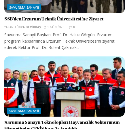
SAVUNMA SANAYII
SSB’den Erzurum Teknik Üniversitesi’ne Ziyaret
YAZAN
KÜBRA DEMIRBAŞ
1 GÜN ÖNCE
0
Savunma Sanayii Başkanı Prof. Dr. Haluk Görgün, Erzurum
programı kapsamında Erzurum Teknik Üniversitesi’ni ziyaret
ederek Rektör Prof. Dr. Bülent Çakmak...
SAVUNMA SANAYII
Savunma Sanayii Teknolojileri Hayvancılık Sektörünün