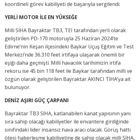
koordineli görev kabiliyeti de başarıyla sergilendi.
YERLİ MOTOR İLE EN YÜKSEĞE
Milli SİHA Bayraktar TB3, TEI tarafından yerli olarak
geliştirilen PD-170 motoruyla 25 Haziran 2024’te
Edirne’nin Keşan ilçesindeki Baykar Uçuş Eğitim ve Test
Merkezi’nde 36.310 feet irtifaya ulaşarak önemli bir
eşiği daha geçmişti. Milli havacılık tarihimizin irtifa
rekoru ise 45 bin 118 feet ile Baykar tarafından milli ve
özgün olarak geliştirilen Bayraktar AKINCI TİHA’ya ait
bulunuyor.
DENİZ AŞIRI GÜÇ ÇARPANI
Bayraktar TB3 SİHA, katlanabilen kanat yapısının yanı
sıra sahip olacağı kabiliyetler ile envantere girdiğinde
sınıfındaki lider insansız hava aracı olacak. Görüş hattı
ötesi haberleşme kabiliyetine de sahip olacak milli SİHA,