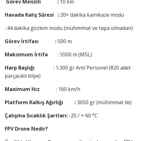
Görev Menzili :
10 km
Havada Kalış Süresi :
20+ dakika kamikaze modu
: 44 dakika gözlem modu (mühimmat ve tapa olmadan)
Görev İrtifası :
500 m
Maksimum İrtifa
: 5500 m (MSL)
Harp Başlığı
: 1.300 gr Anti Personel (820 adet
parçacıklı bilye)
Maximum Hız
: 160 km/h
Platform Kalkış Ağırlığı :
3650 gr (mühimmat ile)
Çalışma Sıcaklık Şartları:
-20 / + 60 °C
FPV Drone Nedir?