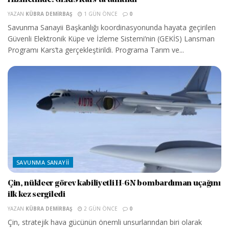
Hizmetinde: GEKİS Kars’ta tanıtıldı
YAZAN
KÜBRA DEMIRBAŞ
1 GÜN ÖNCE
0
Savunma Sanayii Başkanlığı koordinasyonunda hayata geçirilen
Güvenli Elektronik Küpe ve İzleme Sistemi’nin (GEKİS) Lansman
Programı Kars’ta gerçekleştirildi. Programa Tarım ve...
SAVUNMA SANAYII
Çin, nükleer görev kabiliyetli H-6N bombardıman uçağını
ilk kez sergiledi
YAZAN
KÜBRA DEMIRBAŞ
2 GÜN ÖNCE
0
Çin, stratejik hava gücünün önemli unsurlarından biri olarak