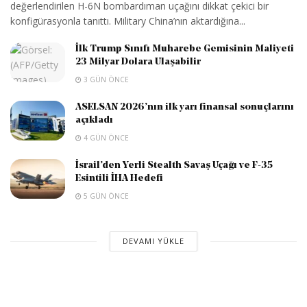
değerlendirilen H-6N bombardıman uçağını dikkat çekici bir
konfigürasyonla tanıttı. Military China’nın aktardığına...
İlk Trump Sınıfı Muharebe Gemisinin Maliyeti
23 Milyar Dolara Ulaşabilir
3 GÜN ÖNCE
ASELSAN 2026’nın ilk yarı finansal sonuçlarını
açıkladı
4 GÜN ÖNCE
İsrail’den Yerli Stealth Savaş Uçağı ve F-35
Esintili İHA Hedefi
5 GÜN ÖNCE
DEVAMI YÜKLE