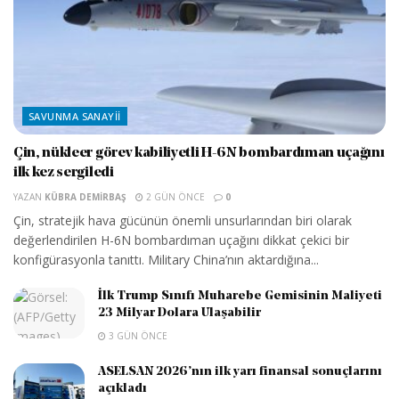
SAVUNMA SANAYII
Çin, nükleer görev kabiliyetli H-6N bombardıman uçağını
ilk kez sergiledi
YAZAN
KÜBRA DEMIRBAŞ
2 GÜN ÖNCE
0
Çin, stratejik hava gücünün önemli unsurlarından biri olarak
değerlendirilen H-6N bombardıman uçağını dikkat çekici bir
konfigürasyonla tanıttı. Military China’nın aktardığına...
İlk Trump Sınıfı Muharebe Gemisinin Maliyeti
23 Milyar Dolara Ulaşabilir
3 GÜN ÖNCE
ASELSAN 2026’nın ilk yarı finansal sonuçlarını
açıkladı