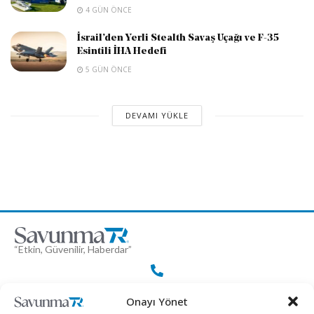
4 GÜN ÖNCE
İsrail’den Yerli Stealth Savaş Uçağı ve F-35
Esintili İHA Hedefi
5 GÜN ÖNCE
DEVAMI YÜKLE
“Etkin, Güvenilir, Haberdar”
+90 530 308 17 96
Onayı Yönet