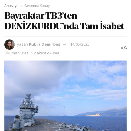
Anasayfa
Savunma Sanayii
Bayraktar TB3’ten
DENİZKURDU’nda Tam İsabet
yazan
Kübra Demirbaş
14/05/2025
A
A
Okuma Süresi: 5 dakika okuma