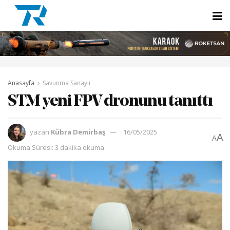
Anasayfa
Savunma Sanayii
STM yeni FPV dronunu tanıttı
yazan
Kübra Demirbaş
16/05/2025
A
A
Okuma Süresi: 3 dakika okuma