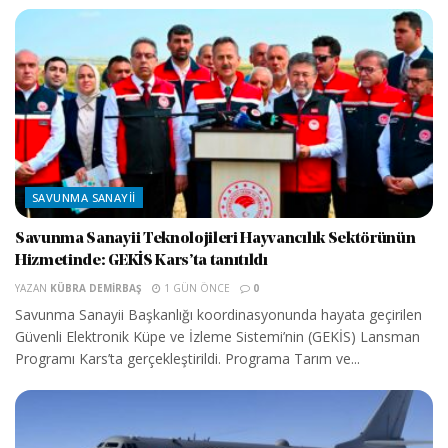
SAVUNMA SANAYII
Savunma Sanayii Teknolojileri Hayvancılık Sektörünün
Hizmetinde: GEKİS Kars’ta tanıtıldı
YAZAN
KÜBRA DEMIRBAŞ
1 GÜN ÖNCE
0
Savunma Sanayii Başkanlığı koordinasyonunda hayata geçirilen
Güvenli Elektronik Küpe ve İzleme Sistemi’nin (GEKİS) Lansman
Programı Kars’ta gerçekleştirildi. Programa Tarım ve...