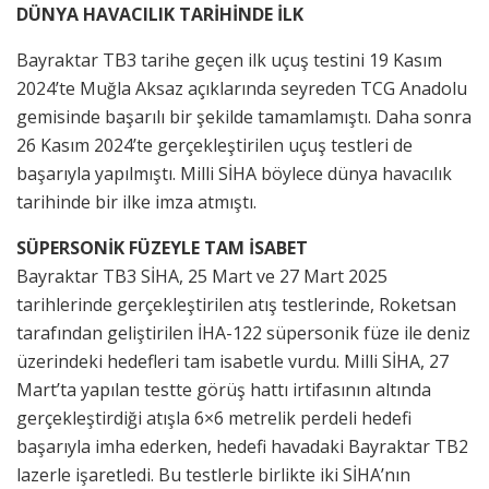
DÜNYA HAVACILIK TARİHİNDE İLK
Bayraktar TB3 tarihe geçen ilk uçuş testini 19 Kasım
2024’te Muğla Aksaz açıklarında seyreden TCG Anadolu
gemisinde başarılı bir şekilde tamamlamıştı. Daha sonra
26 Kasım 2024’te gerçekleştirilen uçuş testleri de
başarıyla yapılmıştı. Milli SİHA böylece dünya havacılık
tarihinde bir ilke imza atmıştı.
SÜPERSONİK FÜZEYLE TAM İSABET
Bayraktar TB3 SİHA, 25 Mart ve 27 Mart 2025
tarihlerinde gerçekleştirilen atış testlerinde, Roketsan
tarafından geliştirilen İHA-122 süpersonik füze ile deniz
üzerindeki hedefleri tam isabetle vurdu. Milli SİHA, 27
Mart’ta yapılan testte görüş hattı irtifasının altında
gerçekleştirdiği atışla 6×6 metrelik perdeli hedefi
başarıyla imha ederken, hedefi havadaki Bayraktar TB2
lazerle işaretledi. Bu testlerle birlikte iki SİHA’nın