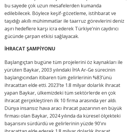
bu sayede çok uzun mesafelerden kumanda
edilebilecek. Böylece keşif-gözetleme, istihbarat ve
taşıdığı akıllı mühimmatlar ile taarruz görevlerini deniz
aşırı hedeflere karşı icra ederek Türkiye’nin caydırıcı
gücünde çarpan etkisi sağlayacak.
İHRACAT ŞAMPİYONU
Başlangıçtan bugüne tüm projelerini öz kaynakları ile
yürüten Baykar, 2003 yılındaki İHA Ar-Ge sürecinin
başlangıcından itibaren tüm gelirlerinin %83’ünü
ihracattan elde etti. 2023’te 1.8 milyar dolarlık ihracat
yapan Baykar, ülkemizdeki tüm sektörlerde en çok
ihracat gerçekleştiren ilk 10 firma arasında yer aldı.
Dünya insansız hava aracı ihracat pazarının en büyük
firması olan Baykar, 2024 yılında da küresel ölçekteki
başarısını sürdürdü ve gelirlerinin yüzde 90’ını
ihracattan elde ederek 1.8 milyar dolarlık ihracat