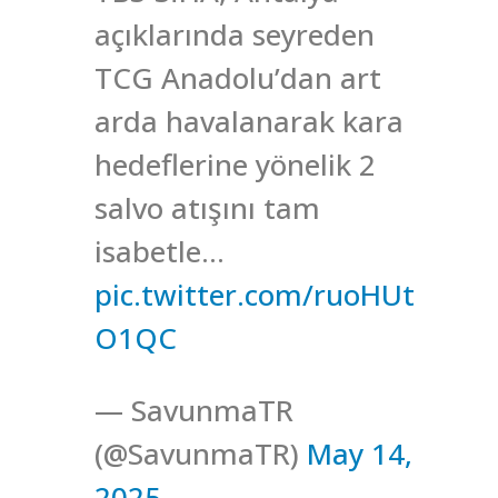
açıklarında seyreden
TCG Anadolu’dan art
arda havalanarak kara
hedeflerine yönelik 2
salvo atışını tam
isabetle…
pic.twitter.com/ruoHUt
O1QC
— SavunmaTR
(@SavunmaTR)
May 14,
2025