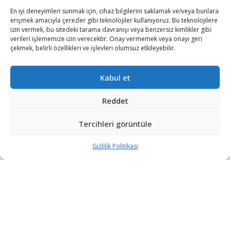
En iyi deneyimleri sunmak için, cihaz bilgilerini saklamak ve/veya bunlara
iletisim@savunmatr.com
erişmek amacıyla çerezler gibi teknolojiler kullanıyoruz. Bu teknolojilere
izin vermek, bu sitedeki tarama davranışı veya benzersiz kimlikler gibi
verileri işlememize izin verecektir. Onay vermemek veya onayı geri
çekmek, belirli özellikleri ve işlevleri olumsuz etkileyebilir.
2026 © Savunma TR. Tüm Hakları Saklıdır.
Kabul et
Savunma Sanayii
Kategoriler
SavunmaTR
Reddet
Hava Platformları
Siber Güvenlik
Hakkımızda
Kara Platformları
Teknoloji
Kariyer
Tercihleri görüntüle
Deniz Platformları
Röportajlar
Gizlilik Politikası
Gizlilik Politikası
İnsansız Sistemler
Politika
Künye
Silah Sistemleri
Dosya Haber
İletişim
Radar ve
Rapor & İnfografik
Elektronik Harp
SavunmaTR Plus
Sistemleri
Hava Savunma
Sistemleri