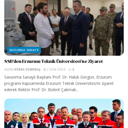
SAVUNMA SANAYII
SSB’den Erzurum Teknik Üniversitesi’ne Ziyaret
YAZAN
KÜBRA DEMIRBAŞ
2 GÜN ÖNCE
0
Savunma Sanayii Başkanı Prof. Dr. Haluk Görgün, Erzurum
programı kapsamında Erzurum Teknik Üniversitesi’ni ziyaret
ederek Rektör Prof. Dr. Bülent Çakmak...