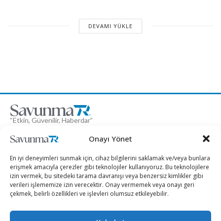
DEVAMI YÜKLE
“Etkin, Güvenilir, Haberdar”
+90 530 308 17 96
Onayı Yönet
iletisim@savunmatr.com
En iyi deneyimleri sunmak için, cihaz bilgilerini saklamak ve/veya bunlara
erişmek amacıyla çerezler gibi teknolojiler kullanıyoruz. Bu teknolojilere
izin vermek, bu sitedeki tarama davranışı veya benzersiz kimlikler gibi
verileri işlememize izin verecektir. Onay vermemek veya onayı geri
2026 © Savunma TR. Tüm Hakları Saklıdır.
çekmek, belirli özellikleri ve işlevleri olumsuz etkileyebilir.
Savunma Sanayii
Kategoriler
SavunmaTR