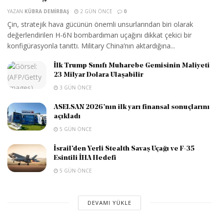
YAZAN
KÜBRA DEMIRBAŞ
2 GÜN ÖNCE
0
Çin, stratejik hava gücünün önemli unsurlarından biri olarak
değerlendirilen H-6N bombardıman uçağını dikkat çekici bir
konfigürasyonla tanıttı. Military China’nın aktardığına...
İlk Trump Sınıfı Muharebe Gemisinin Maliyeti
23 Milyar Dolara Ulaşabilir
3 GÜN ÖNCE
ASELSAN 2026’nın ilk yarı finansal sonuçlarını
açıkladı
5 GÜN ÖNCE
İsrail’den Yerli Stealth Savaş Uçağı ve F-35
Esintili İHA Hedefi
5 GÜN ÖNCE
DEVAMI YÜKLE