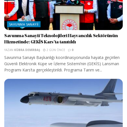
SAVUNMA SANAYII
Savunma Sanayii Teknolojileri Hayvancılık Sektörünün
Hizmetinde: GEKİS Kars’ta tanıtıldı
YAZAN
KÜBRA DEMIRBAŞ
2 GÜN ÖNCE
0
Savunma Sanayii Başkanlığı koordinasyonunda hayata geçirilen
Güvenli Elektronik Küpe ve İzleme Sistemi’nin (GEKİS) Lansman
Programı Kars’ta gerçekleştirildi. Programa Tarım ve...