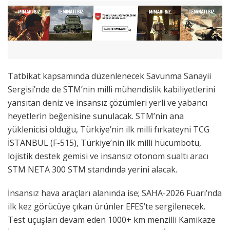
Tatbikat kapsamında düzenlenecek Savunma Sanayii
Sergisi’nde de STM’nin milli mühendislik kabiliyetlerini
yansıtan deniz ve insansız çözümleri yerli ve yabancı
heyetlerin beğenisine sunulacak. STM’nin ana
yüklenicisi olduğu, Türkiye’nin ilk milli fırkateyni TCG
İSTANBUL (F-515), Türkiye’nin ilk milli hücumbotu,
lojistik destek gemisi ve insansız otonom sualtı aracı
STM NETA 300 STM standında yerini alacak.
İnsansız hava araçları alanında ise; SAHA-2026 Fuarı’nda
ilk kez görücüye çıkan ürünler EFES’te sergilenecek.
Test uçuşları devam eden 1000+ km menzilli Kamikaze