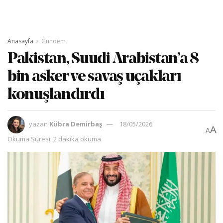
Anasayfa
Gündem
Pakistan, Suudi Arabistan’a 8
bin asker ve savaş uçakları
konuşlandırdı
yazan
Kübra Demirbaş
18/05/2026
A
A
Okuma Süresi: 2 dakika okuma