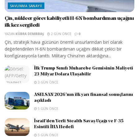
SAVUNMA SANAYII
Çin, nükleer görev kabiliyetli H-6N bombardıman uçağını
ilk kez sergiledi
YAZAN
KÜBRA DEMIRBAŞ
2 GÜN ÖNCE
0
Çin, stratejik hava gücünün önemli unsurlarından biri olarak
değerlendirilen H-6N bombardıman uçağını dikkat çekici bir
konfigürasyonla tanıttı. Military China’nın aktardığına...
İlk Trump Sınıfı Muharebe Gemisinin Maliyeti
23 Milyar Dolara Ulaşabilir
3 GÜN ÖNCE
ASELSAN 2026’nın ilk yarı finansal sonuçlarını
açıkladı
5 GÜN ÖNCE
İsrail’den Yerli Stealth Savaş Uçağı ve F-35
Esintili İHA Hedefi
5 GÜN ÖNCE