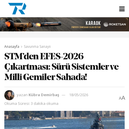
Anasayfa
Savunma Sanayii
STM’den EFES-2026
Çıkartması: Sürü Sistemler ve
Milli Gemiler Sahada!
yazan
Kübra Demirbaş
18/05/2026
A
A
Okuma Süresi: 3 dakika okuma