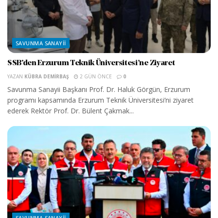
SAVUNMA SANAYII
SSB’den Erzurum Teknik Üniversitesi’ne Ziyaret
YAZAN
KÜBRA DEMIRBAŞ
2 GÜN ÖNCE
0
Savunma Sanayii Başkanı Prof. Dr. Haluk Görgün, Erzurum
programı kapsamında Erzurum Teknik Üniversitesi’ni ziyaret
ederek Rektör Prof. Dr. Bülent Çakmak...
SAVUNMA SANAYII