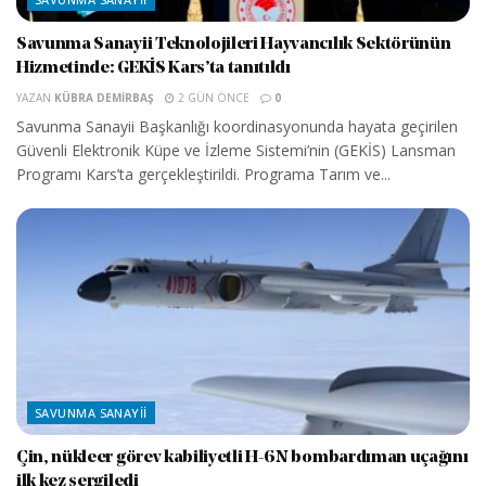
Savunma Sanayii Teknolojileri Hayvancılık Sektörünün
Hizmetinde: GEKİS Kars’ta tanıtıldı
YAZAN
KÜBRA DEMIRBAŞ
2 GÜN ÖNCE
0
Savunma Sanayii Başkanlığı koordinasyonunda hayata geçirilen
Güvenli Elektronik Küpe ve İzleme Sistemi’nin (GEKİS) Lansman
Programı Kars’ta gerçekleştirildi. Programa Tarım ve...
SAVUNMA SANAYII
Çin, nükleer görev kabiliyetli H-6N bombardıman uçağını
ilk kez sergiledi