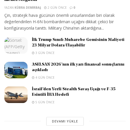
YAZAN
KÜBRA DEMIRBAŞ
2 GÜN ÖNCE
0
Çin, stratejik hava gücünün önemli unsurlarından biri olarak
değerlendirilen H-6N bombardıman uçağını dikkat çekici bir
konfigürasyonla tanıttı. Military China’nın aktardığına...
İlk Trump Sınıfı Muharebe Gemisinin Maliyeti
23 Milyar Dolara Ulaşabilir
3 GÜN ÖNCE
ASELSAN 2026’nın ilk yarı finansal sonuçlarını
açıkladı
4 GÜN ÖNCE
İsrail’den Yerli Stealth Savaş Uçağı ve F-35
Esintili İHA Hedefi
5 GÜN ÖNCE
DEVAMI YÜKLE