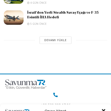
4 GÜN ÖNCE
İsrail’den Yerli Stealth Savaş Uçağı ve F-35
Esintili İHA Hedefi
5 GÜN ÖNCE
DEVAMI YÜKLE
“Etkin, Güvenilir, Haberdar”
+90 530 308 17 96
Onayı Yönet