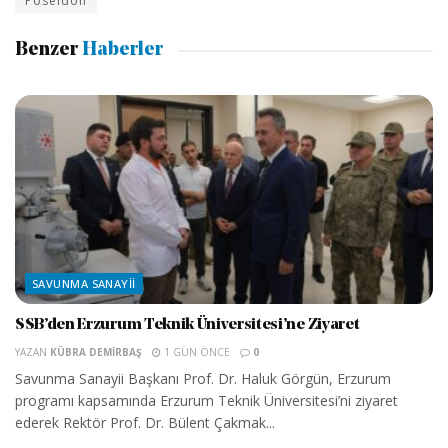
Poseidon
Benzer
Haberler
SAVUNMA SANAYII
SSB’den Erzurum Teknik Üniversitesi’ne Ziyaret
YAZAN
KÜBRA DEMIRBAŞ
1 GÜN ÖNCE
0
Savunma Sanayii Başkanı Prof. Dr. Haluk Görgün, Erzurum
programı kapsamında Erzurum Teknik Üniversitesi’ni ziyaret
ederek Rektör Prof. Dr. Bülent Çakmak...