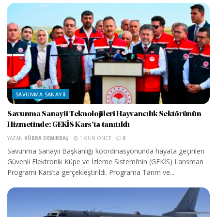
SAVUNMA SANAYII
Savunma Sanayii Teknolojileri Hayvancılık Sektörünün
Hizmetinde: GEKİS Kars’ta tanıtıldı
YAZAN
KÜBRA DEMIRBAŞ
1 GÜN ÖNCE
0
Savunma Sanayii Başkanlığı koordinasyonunda hayata geçirilen
Güvenli Elektronik Küpe ve İzleme Sistemi’nin (GEKİS) Lansman
Programı Kars’ta gerçekleştirildi. Programa Tarım ve...