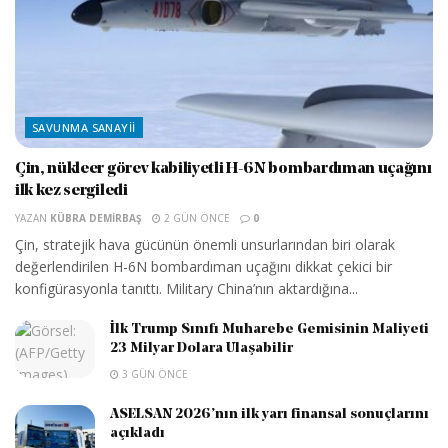
SAVUNMA SANAYII
Çin, nükleer görev kabiliyetli H-6N bombardıman uçağını
ilk kez sergiledi
YAZAN
KÜBRA DEMIRBAŞ
2 GÜN ÖNCE
0
Çin, stratejik hava gücünün önemli unsurlarından biri olarak
değerlendirilen H-6N bombardıman uçağını dikkat çekici bir
konfigürasyonla tanıttı. Military China’nın aktardığına...
İlk Trump Sınıfı Muharebe Gemisinin Maliyeti
23 Milyar Dolara Ulaşabilir
3 GÜN ÖNCE
ASELSAN 2026’nın ilk yarı finansal sonuçlarını
açıkladı