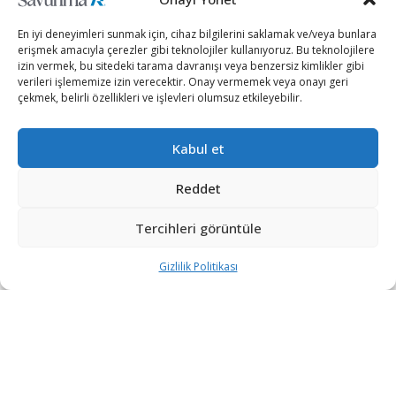
iletisim@savunmatr.com
En iyi deneyimleri sunmak için, cihaz bilgilerini saklamak ve/veya bunlara
erişmek amacıyla çerezler gibi teknolojiler kullanıyoruz. Bu teknolojilere
izin vermek, bu sitedeki tarama davranışı veya benzersiz kimlikler gibi
verileri işlememize izin verecektir. Onay vermemek veya onayı geri
çekmek, belirli özellikleri ve işlevleri olumsuz etkileyebilir.
2026 © Savunma TR. Tüm Hakları Saklıdır.
Kabul et
Savunma Sanayii
Kategoriler
SavunmaTR
Hava Platformları
Siber Güvenlik
Hakkımızda
Reddet
Kara Platformları
Teknoloji
Kariyer
Tercihleri görüntüle
Deniz Platformları
Röportajlar
Gizlilik Politikası
İnsansız Sistemler
Politika
Künye
Gizlilik Politikası
Silah Sistemleri
Dosya Haber
İletişim
Radar ve
Rapor & İnfografik
Elektronik Harp
SavunmaTR Plus
Sistemleri
Hava Savunma
Sistemleri