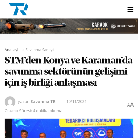
Anasayfa
Savunma Sanayii
STM’den Konya ve Karaman’da
savunma sektörünün gelişimi
için iş birliği anlaşması
yazan
Savunma TR
19/11/2021
A
A
Okuma Süresi: 4 dakika okuma