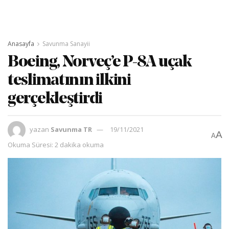
Anasayfa
Savunma Sanayii
Boeing, Norveç’e P-8A uçak
teslimatının ilkini
gerçekleştirdi
yazan
Savunma TR
19/11/2021
A
A
Okuma Süresi: 2 dakika okuma