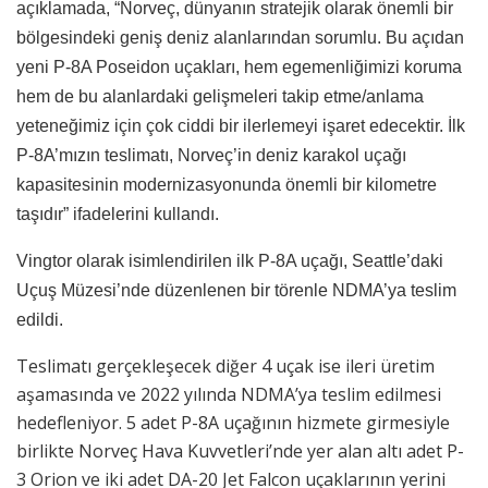
açıklamada, “Norveç, dünyanın stratejik olarak önemli bir
bölgesindeki geniş deniz alanlarından sorumlu. Bu açıdan
yeni P-8A Poseidon uçakları, hem egemenliğimizi koruma
hem de bu alanlardaki gelişmeleri takip etme/anlama
yeteneğimiz için çok ciddi bir ilerlemeyi işaret edecektir. İlk
P-8A’mızın teslimatı, Norveç’in deniz karakol uçağı
kapasitesinin modernizasyonunda önemli bir kilometre
taşıdır” ifadelerini kullandı.
Vingtor olarak isimlendirilen ilk P-8A uçağı, Seattle’daki
Uçuş Müzesi’nde düzenlenen bir törenle NDMA’ya teslim
edildi.
Teslimatı gerçekleşecek diğer 4 uçak ise ileri üretim
aşamasında ve 2022 yılında NDMA’ya teslim edilmesi
hedefleniyor. 5 adet P-8A uçağının hizmete girmesiyle
birlikte Norveç Hava Kuvvetleri’nde yer alan altı adet P-
3 Orion ve iki adet DA-20 Jet Falcon uçaklarının yerini