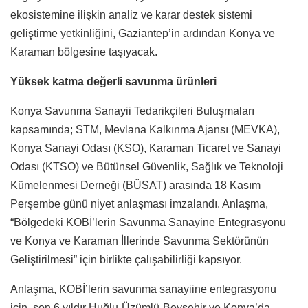
ekosistemine ilişkin analiz ve karar destek sistemi
geliştirme yetkinliğini, Gaziantep’in ardından Konya ve
Karaman bölgesine taşıyacak.
Yüksek katma değerli savunma ürünleri
Konya Savunma Sanayii Tedarikçileri Buluşmaları
kapsamında; STM, Mevlana Kalkınma Ajansı (MEVKA),
Konya Sanayi Odası (KSO), Karaman Ticaret ve Sanayi
Odası (KTSO) ve Bütünsel Güvenlik, Sağlık ve Teknoloji
Kümelenmesi Derneği (BÜSAT) arasında 18 Kasım
Perşembe günü niyet anlaşması imzalandı. Anlaşma,
“Bölgedeki KOBİ’lerin Savunma Sanayine Entegrasyonu
ve Konya ve Karaman İllerinde Savunma Sektörünün
Geliştirilmesi” için birlikte çalışabilirliği kapsıyor.
Anlaşma, KOBİ’lerin savunma sanayiine entegrasyonu
için, son 6 yıldır Huğlu-Üzümlü-Beyşehir ve Konya’da