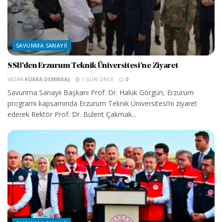
SAVUNMA SANAYII
SSB’den Erzurum Teknik Üniversitesi’ne Ziyaret
YAZAN
KÜBRA DEMIRBAŞ
1 GÜN ÖNCE
0
Savunma Sanayii Başkanı Prof. Dr. Haluk Görgün, Erzurum
programı kapsamında Erzurum Teknik Üniversitesi’ni ziyaret
ederek Rektör Prof. Dr. Bülent Çakmak...