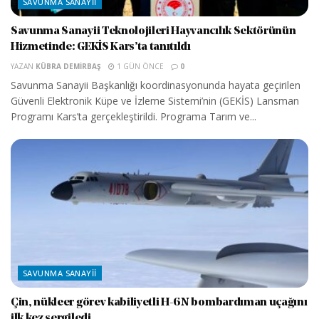
SAVUNMA SANAYII
Savunma Sanayii Teknolojileri Hayvancılık Sektörünün
Hizmetinde: GEKİS Kars’ta tanıtıldı
YAZAN
KÜBRA DEMIRBAŞ
1 GÜN ÖNCE
0
Savunma Sanayii Başkanlığı koordinasyonunda hayata geçirilen
Güvenli Elektronik Küpe ve İzleme Sistemi’nin (GEKİS) Lansman
Programı Kars’ta gerçekleştirildi. Programa Tarım ve...
SAVUNMA SANAYII
Çin, nükleer görev kabiliyetli H-6N bombardıman uçağını
ilk kez sergiledi