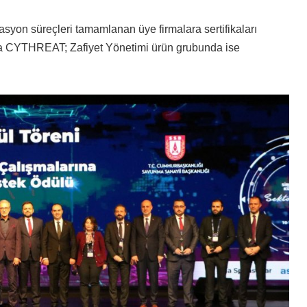
asyon süreçleri tamamlanan üye firmalara sertifikaları
nda CYTHREAT; Zafiyet Yönetimi ürün grubunda ise