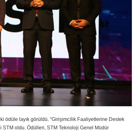
i ödüle layık görüldü. “Girişimcilik Faaliyetlerine Destek
i STM oldu. Ödülleri, STM Teknoloji Genel Müdür