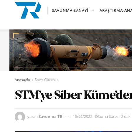
SAVUNMA SANAYII
ARAŞTIRMA-ANA
Anasayfa
Siber Güvenlik
STM’ye Siber Küme’den
yazan
Savunma TR
15/02/2022
Okuma Süresi: 2 dak