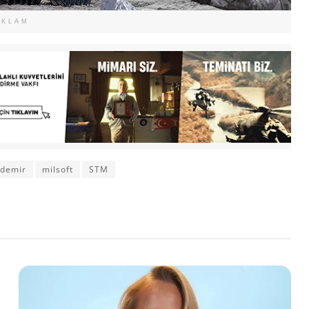
EKLAM
 demir
milsoft
STM