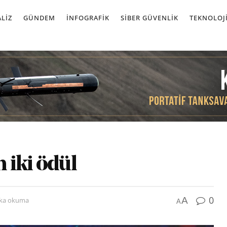
LIZ
GÜNDEM
İNFOGRAFIK
SIBER GÜVENLIK
TEKNOLOJ
 iki ödül
0
A
ika okuma
A