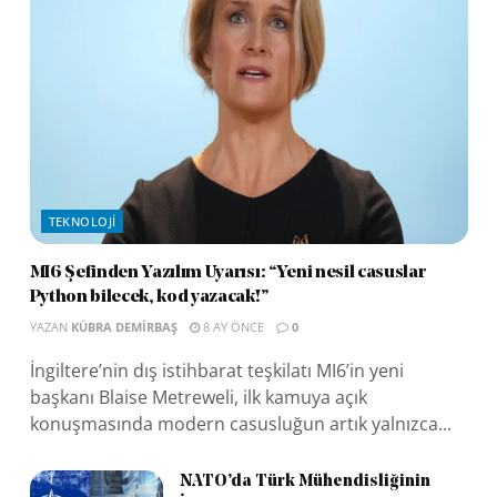
TEKNOLOJI
MI6 Şefinden Yazılım Uyarısı: “Yeni nesil casuslar
Python bilecek, kod yazacak!”
YAZAN
KÜBRA DEMIRBAŞ
8 AY ÖNCE
0
İngiltere’nin dış istihbarat teşkilatı MI6’in yeni
başkanı Blaise Metreweli, ilk kamuya açık
konuşmasında modern casusluğun artık yalnızca...
NATO’da Türk Mühendisliğinin