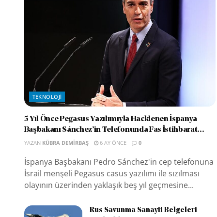
TEKNOLOJI
5 Yıl Önce Pegasus Yazılımıyla Hacklenen İspanya
Başbakanı Sánchez’in Telefonunda Fas İstihbarat...
YAZAN
KÜBRA DEMIRBAŞ
6 AY ÖNCE
0
İspanya Başbakanı Pedro Sánchez'in cep telefonuna
İsrail menşeli Pegasus casus yazılımı ile sızılması
olayının üzerinden yaklaşık beş yıl geçmesine...
Rus Savunma Sanayii Belgeleri