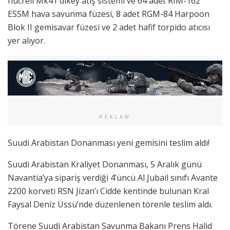
hücreli Mk41 dikey atış sistemi ve 64 adet RIM-162
ESSM hava savunma füzesi, 8 adet RGM-84 Harpoon
Blok II gemisavar füzesi ve 2 adet hafif torpido atıcısı
yer alıyor.
REKLAM
Suudi Arabistan Donanması yeni gemisini teslim aldı!
Suudi Arabistan Kraliyet Donanması, 5 Aralık günü
Navantia’ya sipariş verdiği 4’üncü Al Jubail sınıfı Avante
2200 korveti RSN Jizan’ı Cidde kentinde bulunan Kral
Faysal Deniz Üssü’nde düzenlenen törenle teslim aldı.
Törene Suudi Arabistan Savunma Bakanı Prens Halid