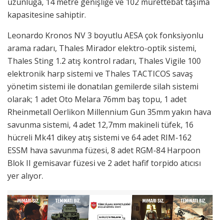
uzunluğa, 14 metre genişliğe ve 102 mürettebat taşıma
kapasitesine sahiptir.
Leonardo Kronos NV 3 boyutlu AESA çok fonksiyonlu
arama radarı, Thales Mirador elektro-optik sistemi,
Thales Sting 1.2 atış kontrol radarı, Thales Vigile 100
elektronik harp sistemi ve Thales TACTICOS savaş
yönetim sistemi ile donatılan gemilerde silah sistemi
olarak; 1 adet Oto Melara 76mm baş topu, 1 adet
Rheinmetall Oerlikon Millennium Gun 35mm yakın hava
savunma sistemi, 4 adet 12,7mm makineli tüfek, 16
hücreli Mk41 dikey atış sistemi ve 64 adet RIM-162
ESSM hava savunma füzesi, 8 adet RGM-84 Harpoon
Blok II gemisavar füzesi ve 2 adet hafif torpido atıcısı
yer alıyor.