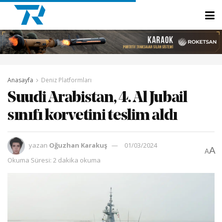
Anasayfa
Deniz Platformları
Suudi Arabistan, 4. Al Jubail
sınıfı korvetini teslim aldı
yazan
Oğuzhan Karakuş
01/03/2024
A
A
Okuma Süresi: 2 dakika okuma