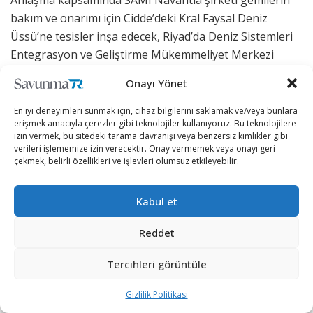
bakım ve onarımı için Cidde’deki Kral Faysal Deniz
Üssü’ne tesisler inşa edecek, Riyad’da Deniz Sistemleri
Entegrasyon ve Geliştirme Mükemmeliyet Merkezi
kuracak ve gemiler için teslimattan sonra 5 yıl boyunca
Onayı Yönet
“Yaşam Döngüsü Desteği” sunacak.
En iyi deneyimleri sunmak için, cihaz bilgilerini saklamak ve/veya bunlara
Aynı zamanda gemiler için entegre lojistik destek,
erişmek amacıyla çerezler gibi teknolojiler kullanıyoruz. Bu teknolojilere
izin vermek, bu sitedeki tarama davranışı veya benzersiz kimlikler gibi
bakım personeli eğitimi, personel eğitim simülatörleri
verileri işlememize izin verecektir. Onay vermemek veya onayı geri
de SAMI Navantia tarafından Suudi Arabistan Kraliyet
çekmek, belirli özellikleri ve işlevleri olumsuz etkileyebilir.
Deniz Kuvvetleri’ne sağlanacak.
Kabul et
Reddet
Tercihleri görüntüle
Gizlilik Politikası