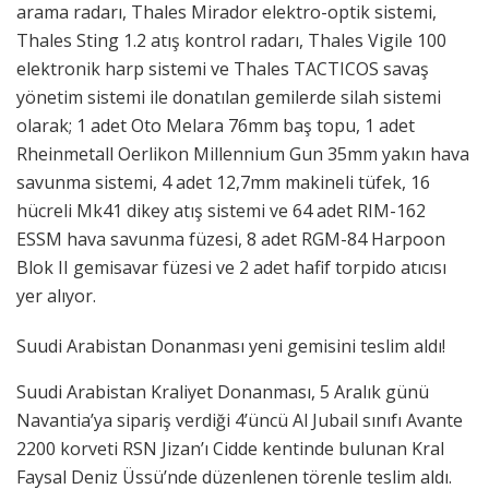
arama radarı, Thales Mirador elektro-optik sistemi,
Thales Sting 1.2 atış kontrol radarı, Thales Vigile 100
elektronik harp sistemi ve Thales TACTICOS savaş
yönetim sistemi ile donatılan gemilerde silah sistemi
olarak; 1 adet Oto Melara 76mm baş topu, 1 adet
Rheinmetall Oerlikon Millennium Gun 35mm yakın hava
savunma sistemi, 4 adet 12,7mm makineli tüfek, 16
hücreli Mk41 dikey atış sistemi ve 64 adet RIM-162
ESSM hava savunma füzesi, 8 adet RGM-84 Harpoon
Blok II gemisavar füzesi ve 2 adet hafif torpido atıcısı
yer alıyor.
Suudi Arabistan Donanması yeni gemisini teslim aldı!
Suudi Arabistan Kraliyet Donanması, 5 Aralık günü
Navantia’ya sipariş verdiği 4’üncü Al Jubail sınıfı Avante
2200 korveti RSN Jizan’ı Cidde kentinde bulunan Kral
Faysal Deniz Üssü’nde düzenlenen törenle teslim aldı.