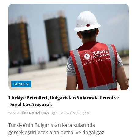
GÜNDEM
Türkiye Petrolleri, Bulgaristan Sularında Petrol ve
Doğal Gaz Arayacak
YAZAN
KÜBRA DEMIRBAŞ
1 HAFTA ÖNCE
0
Türkiye’nin Bulgaristan kara sularında
gerçekleştirilecek olan petrol ve doğal gaz