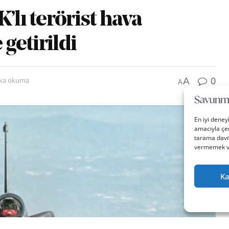
’lı terörist hava
 getirildi
0
A
ika okuma
A
En iyi deney
amacıyla çer
tarama davra
vermemek vey
Ka