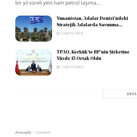
bir yıl süreli yeni ham petrol taşıma...
Yunanistan, Adalar Denizi’ndeki
Stratejik Adalarda Savunma...
1 HAFTA ÖNCE
TPAO, Kerkük’te BP’nin Şirketine
Yüzde 15 Ortak Oldu
1 HAFTA ÖNCE
DEVA
Anasayfa
Gündem