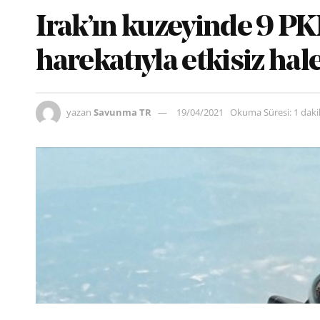
Irak’ın kuzeyinde 9 PKK
harekatıyla etkisiz hale
yazan
Savunma TR
19/04/2021
Okuma Süresi: 1 dak