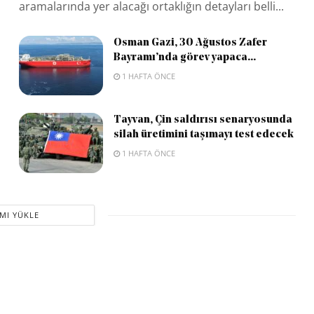
aramalarında yer alacağı ortaklığın detayları belli...
Osman Gazi, 30 Ağustos Zafer
Bayramı’nda görev yapaca...
1 HAFTA ÖNCE
Tayvan, Çin saldırısı senaryosunda
silah üretimini taşımayı test edecek
1 HAFTA ÖNCE
MI YÜKLE