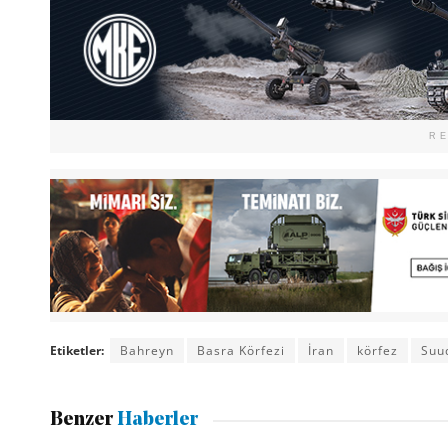
R
Etiketler:
Bahreyn
Basra Körfezi
İran
körfez
Suud
Benzer
Haberler