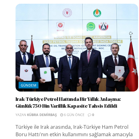
GÜNDEM
Irak-Türkiye Petrol Hattında Bir Yıllık Anlaşma:
Günlük 750 Bin Varillik Kapasite Tahsis Edildi
YAZAN
KÜBRA DEMIRBAŞ
6 GÜN ÖNCE
0
Türkiye ile Irak arasında, Irak-Türkiye Ham Petrol
Boru Hattı'nın etkin kullanımını sağlamak amacıyla