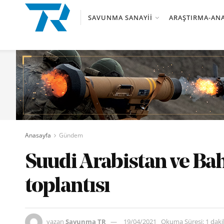
SAVUNMA SANAYII
ARAŞTIRMA-ANA
Anasayfa
Gündem
Suudi Arabistan ve Ba
toplantısı
yazan
Savunma TR
19/04/2021
Okuma Süresi: 1 dak