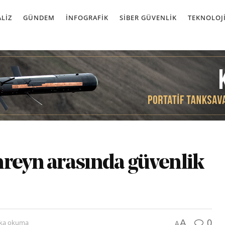
LIZ
GÜNDEM
İNFOGRAFIK
SIBER GÜVENLIK
TEKNOLOJ
hreyn arasında güvenlik
0
A
ika okuma
A