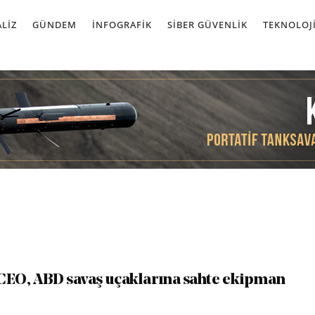
LIZ
GÜNDEM
İNFOGRAFIK
SIBER GÜVENLIK
TEKNOLOJ
ı CEO, ABD savaş uçaklarına sahte ekipman