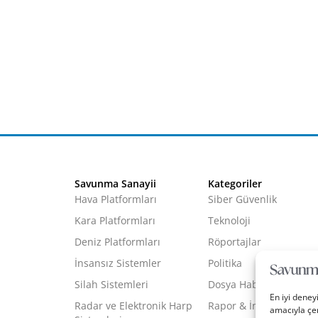
Savunma Sanayii
Kategoriler
Hava Platformları
Siber Güvenlik
Kara Platformları
Teknoloji
Deniz Platformları
Röportajlar
İnsansız Sistemler
Politika
Silah Sistemleri
Dosya Haber
En iyi deney
Radar ve Elektronik Harp
Rapor & İnfografik
amacıyla çer