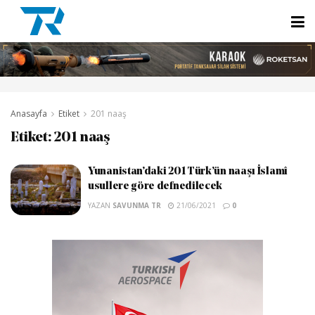
Anasayfa
Etiket
201 naaş
Etiket:
201 naaş
Yunanistan’daki 201 Türk’ün naaşı İslamî
usullere göre defnedilecek
YAZAN
SAVUNMA TR
21/06/2021
0