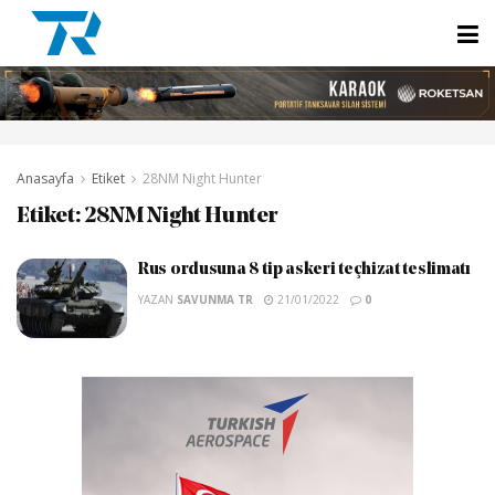
Anasayfa
Etiket
28NM Night Hunter
Etiket:
28NM Night Hunter
Rus ordusuna 8 tip askeri teçhizat teslimatı
YAZAN
SAVUNMA TR
21/01/2022
0