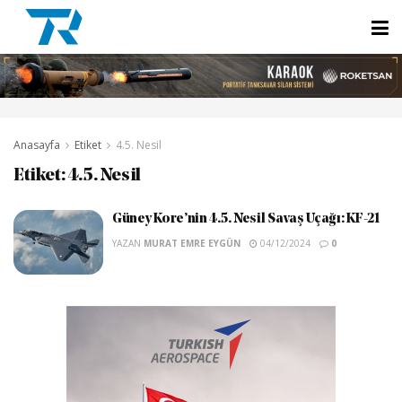
Anasayfa
Etiket
4.5. Nesil
Etiket:
4.5. Nesil
Güney Kore’nin 4.5. Nesil Savaş Uçağı: KF-21
YAZAN
MURAT EMRE EYGÜN
04/12/2024
0