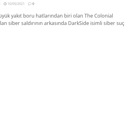
R
10/05/2021
0
yük yakıt boru hatlarından biri olan The Colonial
lan siber saldırının arkasında DarkSide isimli siber suç