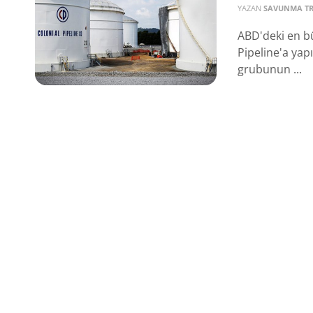
YAZAN
SAVUNMA T
ABD'deki en bü
Pipeline'a yapı
grubunun ...