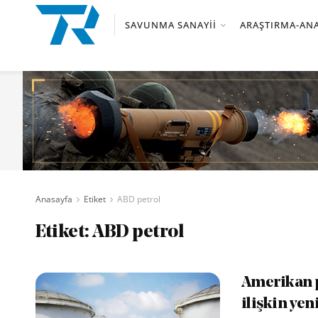
SAVUNMA SANAYII
ARAŞTIRMA-ANA
Anasayfa
Etiket
ABD petrol
Etiket:
ABD petrol
Amerikan pe
ilişkin yen