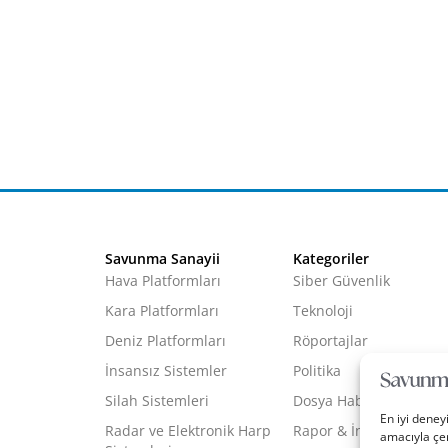
Savunma Sanayii
Kategoriler
Hava Platformları
Siber Güvenlik
Kara Platformları
Teknoloji
Deniz Platformları
Röportajlar
İnsansız Sistemler
Politika
Silah Sistemleri
Dosya Haber
En iyi deney
Radar ve Elektronik Harp
Rapor & İnfografik
amacıyla çer