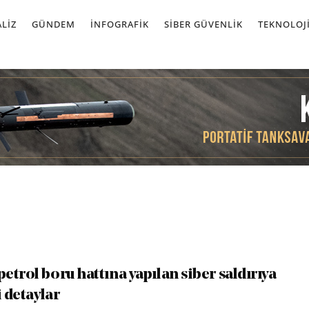
LIZ
GÜNDEM
İNFOGRAFIK
SIBER GÜVENLIK
TEKNOLOJ
trol boru hattına yapılan siber saldırıya
i detaylar