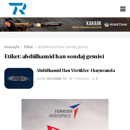
Anasayfa
Etiket
abdülhamid han sondaj gemisi
Etiket:
abdülhamid han sondaj gemisi
Abdülhamid Han Yörükler-1 kuyusunda
YAZAN
SAVUNMA TR
11/09/2022
0