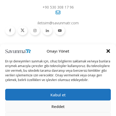
+90 530 308 17 96
iletisim@savunmatr.com
2026 © Savunma TR. Tüm Hakları Saklıdır.
Onayı Yönet
Savunma Sanayii
Kategoriler
SavunmaTR
En iyi deneyimleri sunmak için, cihaz bilgilerini saklamak ve/veya bunlara
Hava Platformları
Siber Güvenlik
Hakkımızda
erişmek amacıyla çerezler gibi teknolojiler kullanıyoruz. Bu teknolojilere
izin vermek, bu sitedeki tarama davranışı veya benzersiz kimlikler gibi
Kara Platformları
Teknoloji
Kariyer
verileri işlememize izin verecektir. Onay vermemek veya onayı geri
çekmek, belirli özellikleri ve işlevleri olumsuz etkileyebilir.
Deniz Platformları
Röportajlar
Gizlilik Politikası
İnsansız Sistemler
Politika
Künye
Kabul et
Silah Sistemleri
Dosya Haber
İletişim
Radar ve
Rapor & İnfografik
Reddet
Elektronik Harp
SavunmaTR Plus
Sistemleri