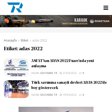
Anasayfa
Etiket
adas 2022
Etiket:
adas 2022
ASFAT’tan ADAS 2022 Fuarı’nda yeni
anlaşma
YAZAN
SAVUNMA TR
27/04/2022
0
Türk savunma sanayii devleri ADAS 2022’de
boy gösterecek
YAZAN
SAVUNMA TR
19/04/2022
0