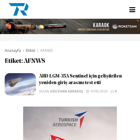
Anasayfa
Etiket
AFNWS
Etiket:
AFNWS
ABD LGM-35A Sentinel için geliştirilen
yeniden giriş aracını test etti
YAZAN
OĞUZHAN KARAKUŞ
19/06/2024
0