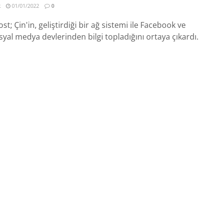
R
01/01/2022
0
; Çin'in, geliştirdiği bir ağ sistemi ile Facebook ve
osyal medya devlerinden bilgi topladığını ortaya çıkardı.