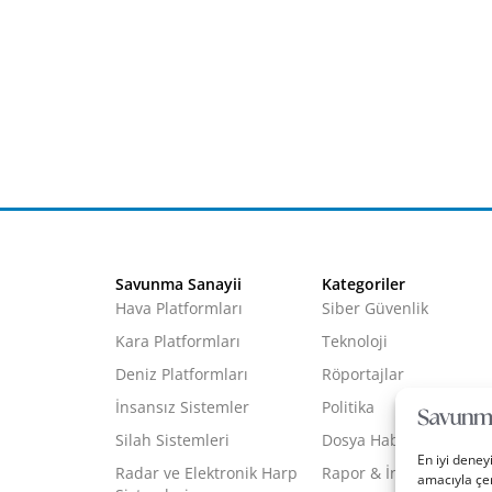
Savunma Sanayii
Kategoriler
Hava Platformları
Siber Güvenlik
Kara Platformları
Teknoloji
Deniz Platformları
Röportajlar
İnsansız Sistemler
Politika
Silah Sistemleri
Dosya Haber
En iyi deney
Radar ve Elektronik Harp
Rapor & İnfografik
amacıyla çer