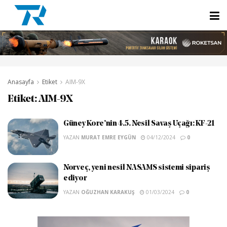
Anasayfa
Etiket
AIM-9X
Etiket:
AIM-9X
Güney Kore’nin 4.5. Nesil Savaş Uçağı: KF-21
YAZAN
MURAT EMRE EYGÜN
04/12/2024
0
Norveç, yeni nesil NASAMS sistemi sipariş
ediyor
YAZAN
OĞUZHAN KARAKUŞ
01/03/2024
0