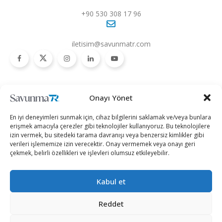
+90 530 308 17 96
iletisim@savunmatr.com
2026 © Savunma TR. Tüm Hakları Saklıdır.
Onayı Yönet
Savunma Sanayii
Kategoriler
SavunmaTR
En iyi deneyimleri sunmak için, cihaz bilgilerini saklamak ve/veya bunlara
Hava Platformları
Siber Güvenlik
Hakkımızda
erişmek amacıyla çerezler gibi teknolojiler kullanıyoruz. Bu teknolojilere
izin vermek, bu sitedeki tarama davranışı veya benzersiz kimlikler gibi
Kara Platformları
Teknoloji
Kariyer
verileri işlememize izin verecektir. Onay vermemek veya onayı geri
çekmek, belirli özellikleri ve işlevleri olumsuz etkileyebilir.
Deniz Platformları
Röportajlar
Gizlilik Politikası
İnsansız Sistemler
Politika
Künye
Kabul et
Silah Sistemleri
Dosya Haber
İletişim
Radar ve
Rapor & İnfografik
Reddet
Elektronik Harp
SavunmaTR Plus
Sistemleri