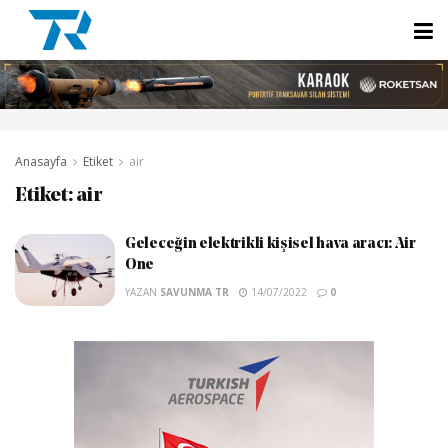
Anasayfa
Etiket
air
Etiket:
air
Geleceğin elektrikli kişisel hava aracı: Air
One
YAZAN
SAVUNMA TR
14/07/2022
0