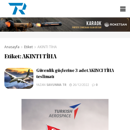
Anasayfa
Etiket
AKINTI TİHA
Etiket:
AKINTI TİHA
Güvenlik güçlerine 3 adet AKINCI TİHA
teslimatı
YAZAN
SAVUNMA TR
26/12/2022
0