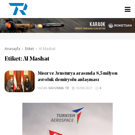
Anasayfa
Etiket
Al Mashat
Etiket:
Al Mashat
Mısır ve Avusturya arasında 8,5 milyon
avroluk demiryolu anlaşması
YAZAN
SAVUNMA TR
10/08/2021
0