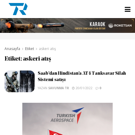
Anasayfa
Etiket
askeri atış
Etiket:
askeri atış
Saab’dan Hindistan’a AT4 Tanksavar Silah
Sistemi satışı
YAZAN
SAVUNMA TR
20/01/2022
0