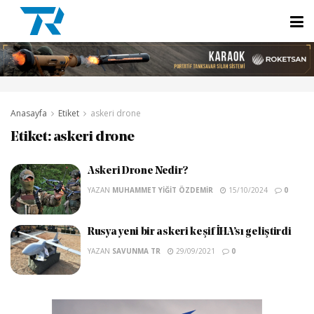
Anasayfa
Etiket
askeri drone
Etiket:
askeri drone
Askeri Drone Nedir?
YAZAN
MUHAMMET YIĞIT ÖZDEMIR
15/10/2024
0
Rusya yeni bir askeri keşif İHA’sı geliştirdi
YAZAN
SAVUNMA TR
29/09/2021
0