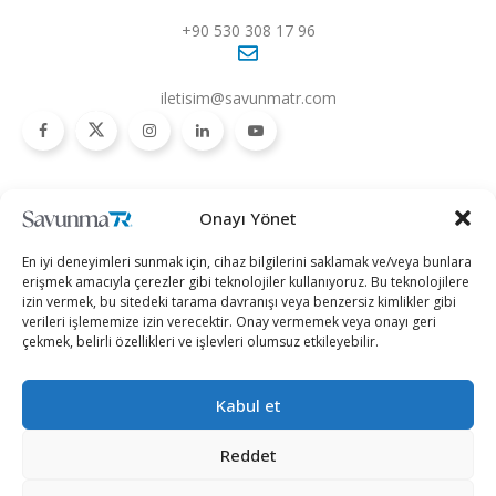
+90 530 308 17 96
iletisim@savunmatr.com
2026 © Savunma TR. Tüm Hakları Saklıdır.
Onayı Yönet
Savunma Sanayii
Kategoriler
SavunmaTR
En iyi deneyimleri sunmak için, cihaz bilgilerini saklamak ve/veya bunlara
Hava Platformları
Siber Güvenlik
Hakkımızda
erişmek amacıyla çerezler gibi teknolojiler kullanıyoruz. Bu teknolojilere
izin vermek, bu sitedeki tarama davranışı veya benzersiz kimlikler gibi
Kara Platformları
Teknoloji
Kariyer
verileri işlememize izin verecektir. Onay vermemek veya onayı geri
çekmek, belirli özellikleri ve işlevleri olumsuz etkileyebilir.
Deniz Platformları
Röportajlar
Gizlilik Politikası
İnsansız Sistemler
Politika
Künye
Kabul et
Silah Sistemleri
Dosya Haber
İletişim
Radar ve
Rapor & İnfografik
Reddet
Elektronik Harp
SavunmaTR Plus
Sistemleri