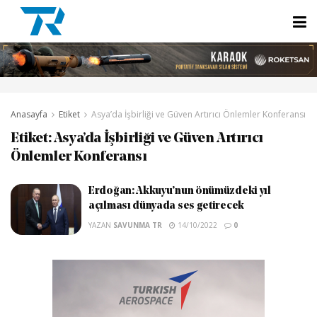
Anasayfa
Etiket
Asya’da İşbirliği ve Güven Artırıcı Önlemler Konferansı
Etiket:
Asya’da İşbirliği ve Güven Artırıcı
Önlemler Konferansı
Erdoğan: Akkuyu’nun önümüzdeki yıl
açılması dünyada ses getirecek
YAZAN
SAVUNMA TR
14/10/2022
0