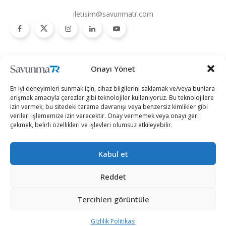
iletisim@savunmatr.com
2026 © Savunma TR. Tüm Hakları Saklıdır.
Onayı Yönet
Savunma Sanayii
Kategoriler
SavunmaTR
En iyi deneyimleri sunmak için, cihaz bilgilerini saklamak ve/veya bunlara
Hava Platformları
Siber Güvenlik
Hakkımızda
erişmek amacıyla çerezler gibi teknolojiler kullanıyoruz. Bu teknolojilere
izin vermek, bu sitedeki tarama davranışı veya benzersiz kimlikler gibi
Kara Platformları
Teknoloji
Kariyer
verileri işlememize izin verecektir. Onay vermemek veya onayı geri
çekmek, belirli özellikleri ve işlevleri olumsuz etkileyebilir.
Deniz Platformları
Röportajlar
Gizlilik Politikası
İnsansız Sistemler
Politika
Künye
Kabul et
Silah Sistemleri
Dosya Haber
İletişim
Radar ve
Rapor & İnfografik
Reddet
Elektronik Harp
SavunmaTR Plus
Sistemleri
Tercihleri görüntüle
Hava Savunma
Sistemleri
Gizlilik Politikası