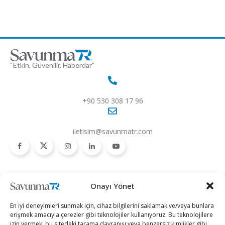
“Etkin, Güvenilir, Haberdar”
+90 530 308 17 96
iletisim@savunmatr.com
2026 © Savunma TR. Tüm Hakları Saklıdır.
Onayı Yönet
Savunma Sanayii
Kategoriler
SavunmaTR
En iyi deneyimleri sunmak için, cihaz bilgilerini saklamak ve/veya bunlara
Hava Platformları
Siber Güvenlik
Hakkımızda
erişmek amacıyla çerezler gibi teknolojiler kullanıyoruz. Bu teknolojilere
izin vermek, bu sitedeki tarama davranışı veya benzersiz kimlikler gibi