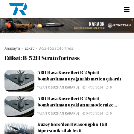
Anasayfa
Etiket
B-52H Stratofortress
Etiket:
B-52H Stratofortress
ABD Hava Kuvvetleri B-2 Spirit
bombardıman uçağını hizmetten çıkardı
YAZAN
OĞUZHAN KARAKUŞ
14/05/2024
0
ABD Hava Kuvvetleri B-2 Spirit
bombardıman uçaklarını modernize...
YAZAN
OĞUZHAN KARAKUŞ
04/05/2024
0
Kuzey Kore’den Hwasongpho-16B
hipersonik silah testi