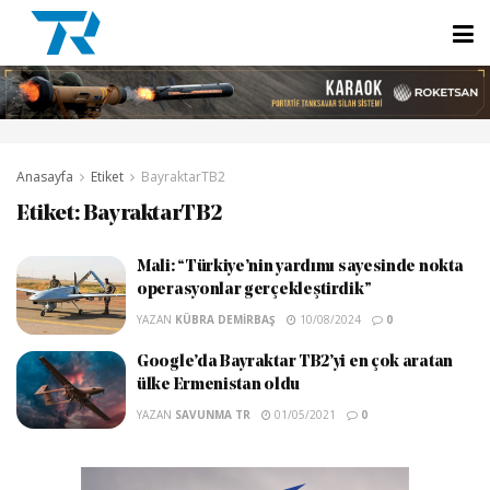
Anasayfa
Etiket
BayraktarTB2
Etiket:
BayraktarTB2
Mali: “Türkiye’nin yardımı sayesinde nokta
operasyonlar gerçekleştirdik”
YAZAN
KÜBRA DEMIRBAŞ
10/08/2024
0
Google’da Bayraktar TB2’yi en çok aratan
ülke Ermenistan oldu
YAZAN
SAVUNMA TR
01/05/2021
0