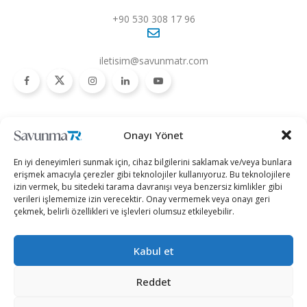
+90 530 308 17 96
iletisim@savunmatr.com
2026 © Savunma TR. Tüm Hakları Saklıdır.
Onayı Yönet
Savunma Sanayii
Kategoriler
SavunmaTR
En iyi deneyimleri sunmak için, cihaz bilgilerini saklamak ve/veya bunlara
Hava Platformları
Siber Güvenlik
Hakkımızda
erişmek amacıyla çerezler gibi teknolojiler kullanıyoruz. Bu teknolojilere
izin vermek, bu sitedeki tarama davranışı veya benzersiz kimlikler gibi
Kara Platformları
Teknoloji
Kariyer
verileri işlememize izin verecektir. Onay vermemek veya onayı geri
çekmek, belirli özellikleri ve işlevleri olumsuz etkileyebilir.
Deniz Platformları
Röportajlar
Gizlilik Politikası
İnsansız Sistemler
Politika
Künye
Kabul et
Silah Sistemleri
Dosya Haber
İletişim
Radar ve
Rapor & İnfografik
Reddet
Elektronik Harp
SavunmaTR Plus
Sistemleri