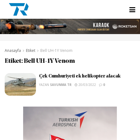
Anasayfa
Etiket
Bell UH-1Y Venom
Etiket:
Bell UH-1Y Venom
Çek Cumhuriyeti ek helikopter alacak
YAZAN
SAVUNMA TR
20/03/2022
0