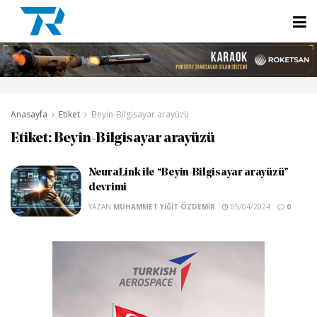
Anasayfa
Etiket
Beyin-Bilgisayar arayüzü
Etiket:
Beyin-Bilgisayar arayüzü
NeuraLink ile “Beyin-Bilgisayar arayüzü”
devrimi
YAZAN
MUHAMMET YIĞIT ÖZDEMIR
05/04/2024
0