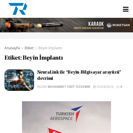
Anasayfa
Etiket
Beyin İmplantı
Etiket:
Beyin İmplantı
NeuraLink ile “Beyin-Bilgisayar arayüzü”
devrimi
YAZAN
MUHAMMET YIĞIT ÖZDEMIR
05/04/2024
0