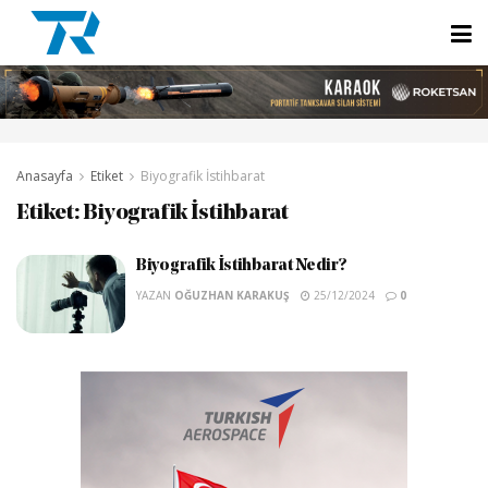
Anasayfa
Etiket
Biyografik İstihbarat
Etiket:
Biyografik İstihbarat
Biyografik İstihbarat Nedir?
YAZAN
OĞUZHAN KARAKUŞ
25/12/2024
0