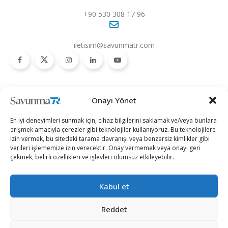
+90 530 308 17 96
iletisim@savunmatr.com
2026 © Savunma TR. Tüm Hakları Saklıdır.
Onayı Yönet
Savunma Sanayii
Kategoriler
SavunmaTR
En iyi deneyimleri sunmak için, cihaz bilgilerini saklamak ve/veya bunlara
Hava Platformları
Siber Güvenlik
Hakkımızda
erişmek amacıyla çerezler gibi teknolojiler kullanıyoruz. Bu teknolojilere
izin vermek, bu sitedeki tarama davranışı veya benzersiz kimlikler gibi
Kara Platformları
Teknoloji
Kariyer
verileri işlememize izin verecektir. Onay vermemek veya onayı geri
çekmek, belirli özellikleri ve işlevleri olumsuz etkileyebilir.
Deniz Platformları
Röportajlar
Gizlilik Politikası
İnsansız Sistemler
Politika
Künye
Kabul et
Silah Sistemleri
Dosya Haber
İletişim
Radar ve
Rapor & İnfografik
Reddet
Elektronik Harp
SavunmaTR Plus
Sistemleri