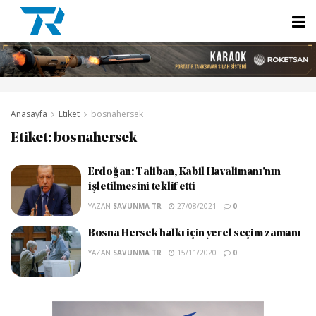
Anasayfa
Etiket
bosnahersek
Etiket:
bosnahersek
Erdoğan: Taliban, Kabil Havalimanı’nın
işletilmesini teklif etti
YAZAN
SAVUNMA TR
27/08/2021
0
Bosna Hersek halkı için yerel seçim zamanı
YAZAN
SAVUNMA TR
15/11/2020
0